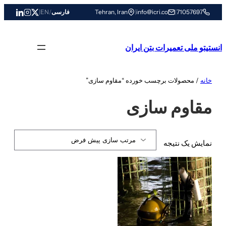
رفتن
71057697
|
info@icri.co
|
Tehran, Iran
فارسی
/
EN
|
به
محتوا
انستیتو ملی تعمیرات بتن ایران
خانه
/ محصولات برچسب خورده “مقاوم سازی”
مقاوم سازی
نمایش یک نتیجه