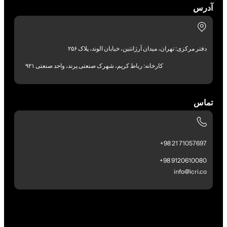
آدرس
دفتر مرکزی: تهران، میدان آرژانتین، خیابان الوند، پلاک ۲۵۶
کارخانه: رباط کریم، شهرک صنعتی پرند، واحد صنعتی ۹۲۱
تماس
71057697 21 98+
9120610080 98+
info@icri.co