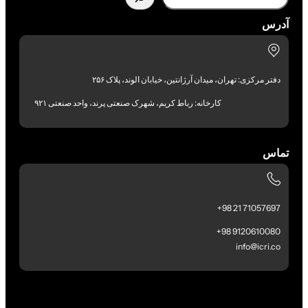
آدرس
دفتر مرکزی: تهران، میدان آرژانتین، خیابان الوند، پلاک ۲۵۶
کارخانه: رباط کریم، شهرک صنعتی پرند، واحد صنعتی ۹۲۱
تماس
71057697 21 98+
9120610080 98+
info@icri.co