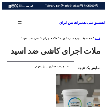
رفتن
71057697
|
info@icri.co
|
Tehran, Iran
فارسی
/
EN
|
به
محتوا
انستیتو ملی تعمیرات بتن ایران
خانه
/ محصولات برچسب خورده “ملات اجرای کاشی ضد اسید”
ملات اجرای کاشی ضد اسید
نمایش یک نتیجه