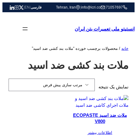
رفتن
71057697
|
info@icri.co
|
Tehran, Iran
فارسی
/
EN
|
به
محتوا
انستیتو ملی تعمیرات بتن ایران
خانه
/ محصولات برچسب خورده “ملات بند کشی ضد اسید”
ملات بند کشی ضد اسید
نمایش یک نتیجه
ملات ضد اسید ECOPASTE
V800
اطلاعات بیشتر