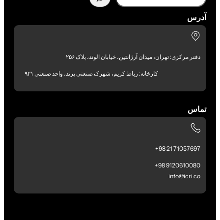
آدرس
دفتر مرکزی: تهران، میدان آرژانتین، خیابان الوند، پلاک ۲۵۶
کارخانه: رباط کریم، شهرک صنعتی پرند، واحد صنعتی ۹۲۱
تماس
71057697 21 98+
9120610080 98+
info@icri.co