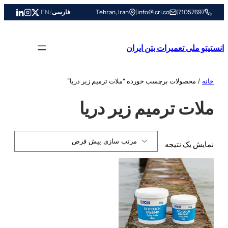
رفتن
71057697
|
info@icri.co
|
Tehran, Iran
فارسی
/
EN
|
به
محتوا
انستیتو ملی تعمیرات بتن ایران
خانه
/ محصولات برچسب خورده “ملات ترمیم زیر دریا”
ملات ترمیم زیر دریا
نمایش یک نتیجه