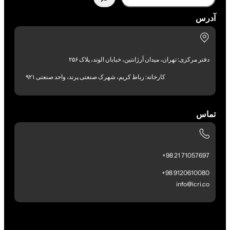
آدرس
دفتر مرکزی: تهران، میدان آرژانتین، خیابان الوند، پلاک ۲۵۶
کارخانه: رباط کریم، شهرک صنعتی پرند، واحد صنعتی ۹۲۱
تماس
71057697 21 98+
9120610080 98+
info@icri.co