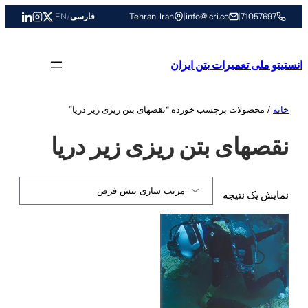
رفتن
71057697
|
info@icri.co
|
Tehran, Iran
فارسی
/
EN
|
به
محتوا
انستیتو ملی تعمیرات بتن ایران
خانه
/ محصولات برچسب خورده “نقصهای بتن ریزی زیر دریا”
نقصهای بتن ریزی زیر دریا
نمایش یک نتیجه