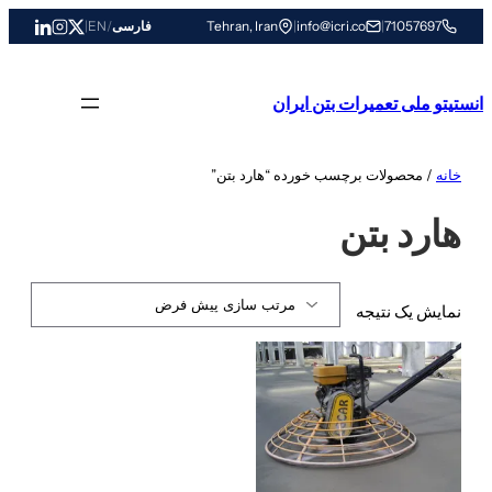
رفتن
71057697
|
info@icri.co
|
Tehran, Iran
فارسی
/
EN
|
به
محتوا
انستیتو ملی تعمیرات بتن ایران
خانه
/ محصولات برچسب خورده “هارد بتن”
هارد بتن
نمایش یک نتیجه