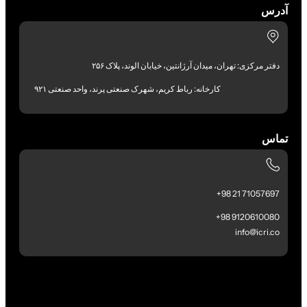
آدرس
دفتر مرکزی: تهران، میدان آرژانتین، خیابان الوند، پلاک ۲۵۶
کارخانه: رباط کریم، شهرک صنعتی پرند، واحد صنعتی ۹۲۱
تماس
71057697 21 98+
9120610080 98+
info@icri.co