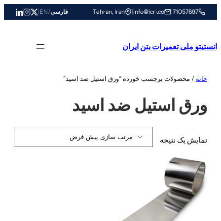
رفتن
71057697
|
info@icri.co
|
Tehran, Iran
فارسی
/
EN
|
به
محتوا
انستیتو ملی تعمیرات بتن ایران
خانه
/ محصولات برچسب خورده “ورق استیل ضد اسید”
ورق استیل ضد اسید
نمایش یک نتیجه