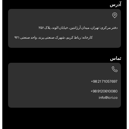
آدرس
دفتر مرکزی: تهران، میدان آرژانتین، خیابان الوند، پلاک ۲۵۶
کارخانه: رباط کریم، شهرک صنعتی پرند، واحد صنعتی ۹۲۱
تماس
71057697 21 98+
9120610080 98+
info@icri.co