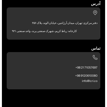
آدرس
دفتر مرکزی: تهران، میدان آرژانتین، خیابان الوند، پلاک ۲۵۶
کارخانه: رباط کریم، شهرک صنعتی پرند، واحد صنعتی ۹۲۱
تماس
71057697 21 98+
9120610080 98+
info@icri.co