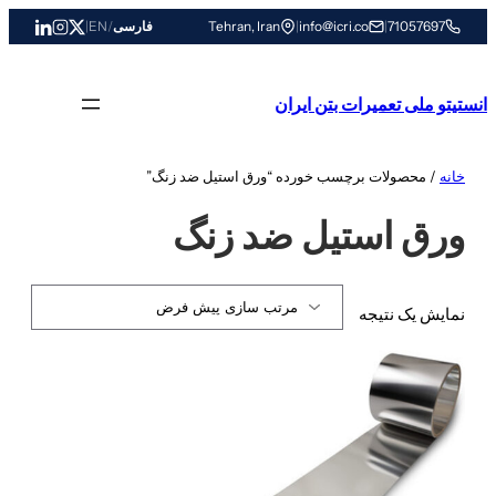
رفتن
71057697
|
info@icri.co
|
Tehran, Iran
فارسی
/
EN
|
به
محتوا
انستیتو ملی تعمیرات بتن ایران
خانه
/ محصولات برچسب خورده “ورق استیل ضد زنگ”
ورق استیل ضد زنگ
نمایش یک نتیجه