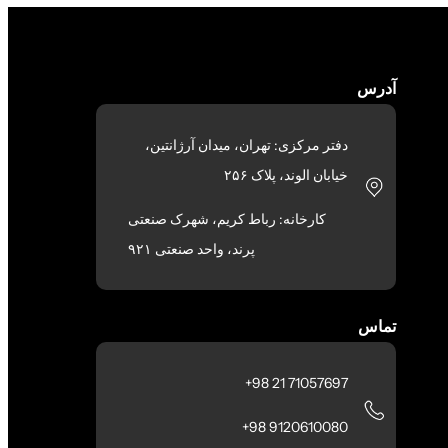
آدرس
دفتر مرکزی: تهران، میدان آرژانتین،
خیابان الوند، پلاک ۲۵۶
کارخانه: رباط کریم، شهرک صنعتی
پرند، واحد صنعتی ۹۲۱
تماس
71057697 21 98+
9120610080 98+