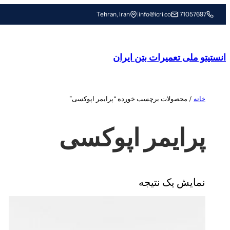
رفتن
Tehran, Iran
|
info@icri.co
|
71057697
به
محتوا
انستیتو ملی تعمیرات بتن ایران
خانه
/ محصولات برچسب خورده “پرایمر اپوکسی”
پرایمر اپوکسی
نمایش یک نتیجه