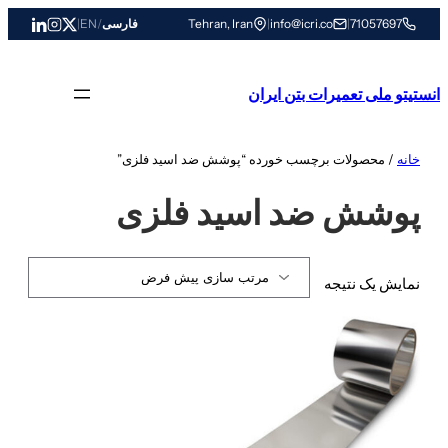
رفتن
71057697
|
info@icri.co
|
Tehran, Iran
فارسی
/
EN
|
به
محتوا
انستیتو ملی تعمیرات بتن ایران
خانه
/ محصولات برچسب خورده “پوشش ضد اسید فلزی”
پوشش ضد اسید فلزی
نمایش یک نتیجه