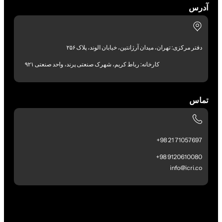
آدرس
دفتر مرکزی: تهران، میدان آرژانتین، خیابان الوند، پلاک ۲۵۶
کارخانه: رباط کریم، شهرک صنعتی پرند، واحد صنعتی ۹۲۱
تماس
71057697 21 98+
9120610080 98+
info@icri.co