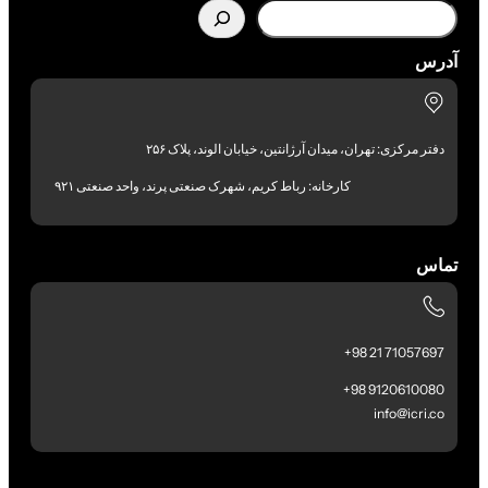
آدرس
دفتر مرکزی: تهران، میدان آرژانتین، خیابان الوند، پلاک ۲۵۶
کارخانه: رباط کریم، شهرک صنعتی پرند، واحد صنعتی ۹۲۱
تماس
71057697 21 98+
9120610080 98+
info@icri.co