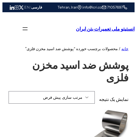
رفتن
71057697
|
info@icri.co
|
Tehran, Iran
فارسی
/
EN
|
به
محتوا
انستیتو ملی تعمیرات بتن ایران
خانه
/ محصولات برچسب خورده “پوشش ضد اسید مخزن فلزی”
پوشش ضد اسید مخزن
فلزی
نمایش یک نتیجه