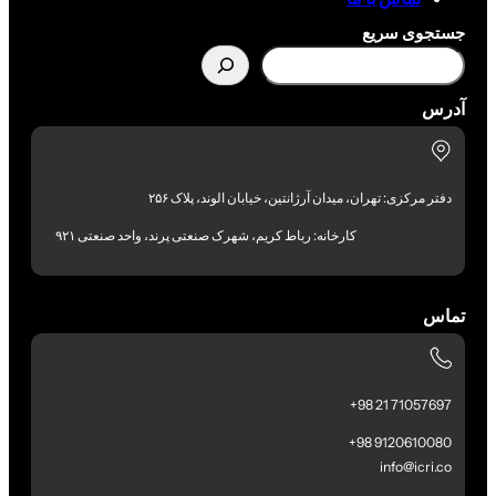
جستجوی سریع
آدرس
دفتر مرکزی: تهران، میدان آرژانتین، خیابان الوند، پلاک ۲۵۶
کارخانه: رباط کریم، شهرک صنعتی پرند، واحد صنعتی ۹۲۱
تماس
71057697 21 98+
9120610080 98+
info@icri.co