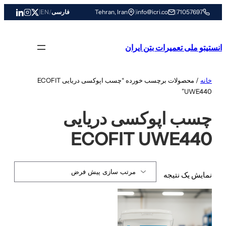
رفتن
71057697
|
info@icri.co
|
Tehran, Iran
فارسی
/
EN
|
به
محتوا
انستیتو ملی تعمیرات بتن ایران
خانه
/ محصولات برچسب خورده “چسب اپوکسی دریایی ECOFIT
UWE440”
چسب اپوکسی دریایی
ECOFIT UWE440
نمایش یک نتیجه