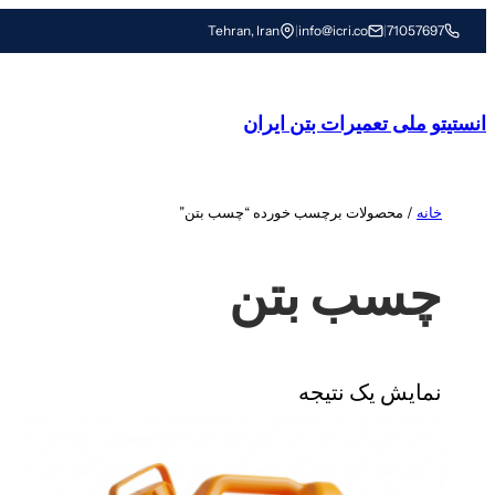
رفتن
Tehran, Iran
|
info@icri.co
|
71057697
به
محتوا
انستیتو ملی تعمیرات بتن ایران
خانه
/ محصولات برچسب خورده “چسب بتن”
چسب بتن
نمایش یک نتیجه