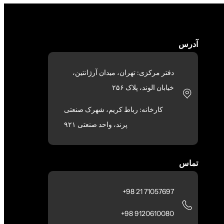
آدرس
دفتر مرکزی: تهران، میدان آرژانتین،
خیابان الوند، پلاک ۲۵۶
کارخانه: رباط کریم، شهرک صنعتی
پرند، واحد صنعتی ۹۲۱
تماس
71057697 21 98+
9120610080 98+