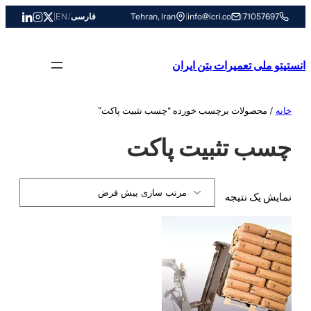
رفتن
71057697
|
info@icri.co
|
Tehran, Iran
فارسی
/
EN
|
به
محتوا
انستیتو ملی تعمیرات بتن ایران
خانه
/ محصولات برچسب خورده “چسب تثبیت پاکت”
چسب تثبیت پاکت
نمایش یک نتیجه