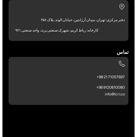
دفتر مرکزی: تهران، میدان آرژانتین، خیابان الوند، پلاک ۲۵۶
کارخانه: رباط کریم، شهرک صنعتی پرند، واحد صنعتی ۹۲۱
تماس
71057697 21 98+
9120610080 98+
info@icri.co