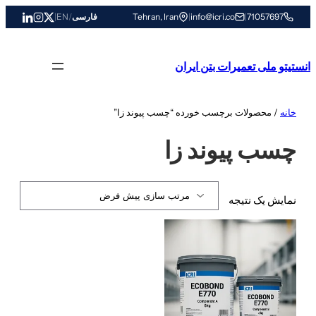
رفتن
71057697
|
info@icri.co
|
Tehran, Iran
فارسی
/
EN
|
به
محتوا
انستیتو ملی تعمیرات بتن ایران
خانه
/ محصولات برچسب خورده “چسب پیوند زا”
چسب پیوند زا
نمایش یک نتیجه