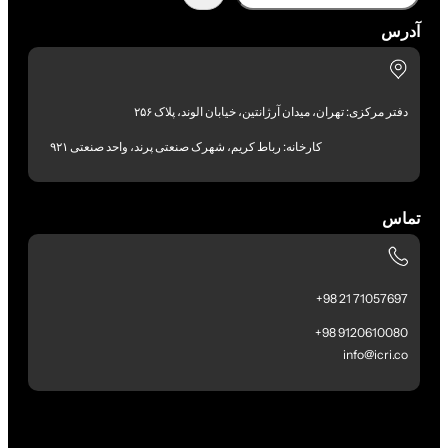
آدرس
دفتر مرکزی: تهران، میدان آرژانتین، خیابان الوند، پلاک ۲۵۶
کارخانه: رباط کریم، شهرک صنعتی پرند، واحد صنعتی ۹۲۱
تماس
71057697 21 98+
9120610080 98+
info@icri.co