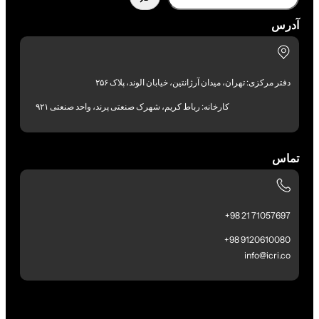
آدرس
دفتر مرکزی: تهران، میدان آرژانتین، خیابان الوند، پلاک ۲۵۶
کارخانه: رباط کریم، شهرک صنعتی پرند، واحد صنعتی ۹۲۱
تماس
71057697 21 98+
9120610080 98+
info@icri.co