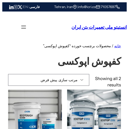
رفتن
71057697
|
info@icri.co
|
Tehran, Iran
فارسی
/
EN
|
به
محتوا
انستیتو ملی تعمیرات بتن ایران
خانه
/ محصولات برچسب خورده “کفپوش اپوکسی”
کفپوش اپوکسی
Showing all 2
results