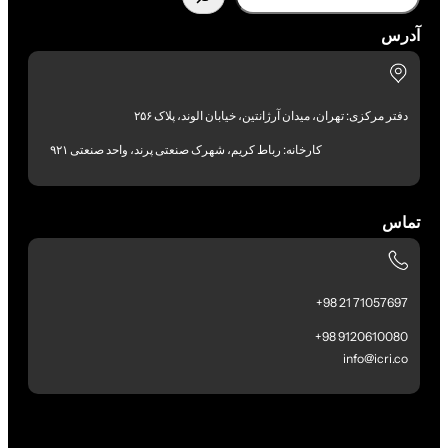
آدرس
دفتر مرکزی: تهران، میدان آرژانتین، خیابان الوند، پلاک ۲۵۶
کارخانه: رباط کریم، شهرک صنعتی پرند، واحد صنعتی ۹۲۱
تماس
71057697 21 98+
9120610080 98+
info@icri.co