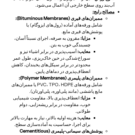
آب‌بند روی سطح خارجی آن اعمال می‌شود.
مصالح رایج:
ممبران‌های قیری (
Bituminous Membranes):
شامل ورقه‌های آماده (رول‌های ایزوگام) یا
پوشش‌های قیری مایع.
مزایا:
مقرون به صرفه، اجرای نسبتاً آسان،
چسبندگی خوب به بتن.
معایب:
آسیب‌پذیری در برابر اشیاء تیز و
سوراخ‌شدگی در حین خاک‌ریزی، طول عمر
محدودتر در برابر سیکل‌های یخبندان، کاهش
انعطاف‌پذیری در دماهای پایین.
ممبران‌های پلیمری (
Polymer Membranes):
شامل ورقه‌های PVC، TPO، HDPE یا ممبران‌های
مایع پاششی (مانند پلی‌اوره، پلی‌اورتان).
مزایا:
انعطاف‌پذیری بالا، مقاومت شیمیایی
خوب، مقاومت در برابر ریشه‌زایی، دوام
طولانی.
معایب:
هزینه اولیه بالاتر، نیاز به مهارت بالاتر
برای اجرا، حساسیت به آماده‌سازی سطح.
پوشش‌های سیمانی-پلیمری (
Cementitious