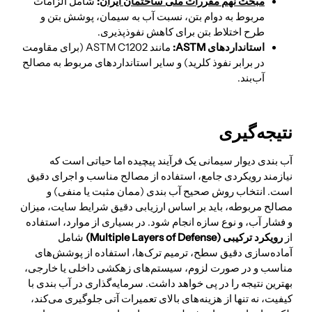
مبحث نهم مقررات ملی ساختمان ایران
:
شامل الزامات
مربوط به دوام بتن، نسبت آب به سیمان، پوشش بتن و
طرح اختلاط بتن برای کاهش نفوذپذیری.
استانداردهای
ASTM:
مانند ASTM C1202 (برای مقاومت
در برابر نفوذ کلرید) و سایر استانداردهای مربوط به مصالح
آب‌بند.
نتیجه‌گیری
آب بندی دیوار سیمانی یک فرآیند پیچیده اما حیاتی است که
نیازمند رویکردی جامع، استفاده از مصالح مناسب و اجرای دقیق
است. انتخاب روش صحیح آب بندی (ممان مثبت یا منفی) و
مصالح مربوطه، باید بر اساس ارزیابی دقیق شرایط سایت، میزان
و فشار آب، و نوع سازه انجام شود. در بسیاری از موارد، استفاده
از
رویکرد ترکیبی (
Multiple Layers of Defense)
شامل
آماده‌سازی دقیق سطح، ترمیم ترک‌ها، استفاده از پوشش‌های
مناسب و در صورت لزوم، سیستم‌های زهکشی داخلی یا خارجی،
بهترین نتیجه را در پی خواهد داشت. سرمایه‌گذاری در آب بندی با
کیفیت، نه تنها از هزینه‌های بالای تعمیرات آتی جلوگیری می‌کند،