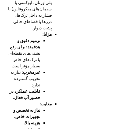
پلی‌اورتان، اپوکسی یا
سیمان‌های میکروفاین) با
فشار به داخل ترک‌ها،
درزها یا فضاهای خالی
پشت دیوار.
مزایا:
ترمیم دقیق و
هدفمند:
برای رفع
نشتی‌های نقطه‌ای
یا ترک‌های خاص
بسیار مؤثر است.
غیرمخرب:
نیاز به
تخریب گسترده
ندارد.
قابلیت عملکرد در
حضور آب فعال.
معایب:
نیاز به تخصص و
تجهیزات خاص.
هزینه بالا.