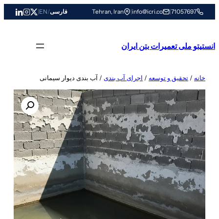
رفتن
71057697
|
info@icri.co
|
Tehran, Iran
فارسی
/
EN
|
به
محتوا
انستیتو ملی تعمیرات بتن ایران
خانه
/
تحقیق و توسعه
/
اجرای آب بندی
/ آب بندی دیوار سیمانی