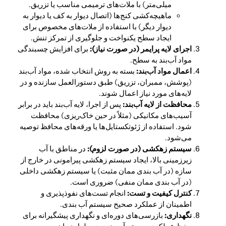
میلی‌متر) با ملات‌های ترمیمی مناسب یا تزریق.
ماهیچه‌کشی کنج‌ها (اتصال دیوار به کف یا دیوار به
دیوار دیگر) با استفاده از ملات‌های مخصوص برای
ایجاد سطح یکنواخت و جلوگیری از تمرکز تنش.
اجرای لایه پرایمر (در صورت نیاز):
برای افزایش چسبندگی
مواد آب‌بند به سطح.
اعمال مواد آب‌بند:
بسته به روش انتخاب شده، مواد آب‌بند
(پوشش، ممبران، تزریق) طبق دستورالعمل سازنده و در
لایه‌های مورد نیاز اعمال شوند.
محافظت از لایه آب‌بند:
پس از اجرا، لایه آب‌بند باید در برابر
آسیب‌های مکانیکی (مثلاً در حین خاک‌ریزی) محافظت
شود. استفاده از ژئوتکستایل‌ها یا ورقه‌های محافظ توصیه
می‌شود.
سیستم زهکشی (در صورت لزوم):
در مناطق با آب
زیرزمینی بالا، ایجاد سیستم زهکشی پیرامونی در خارج از
سازه (در آب بندی ممان مثبت) یا سیستم زهکشی داخلی
(در آب بندی ممان منفی) ضروری است.
کنترل کیفیت و تست:
انجام تست‌های نفوذپذیری و
اطمینان از عملکرد صحیح سیستم آب بندی.
نگهداری:
بازرسی‌های دوره‌ای و نگهداری پیشگیرانه برای