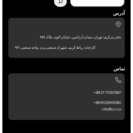
آدرس
دفتر مرکزی: تهران، میدان آرژانتین، خیابان الوند، پلاک ۲۵۶
کارخانه: رباط کریم، شهرک صنعتی پرند، واحد صنعتی ۹۲۱
تماس
71057697 21 98+
9120610080 98+
info@icri.co