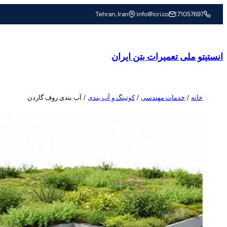
رفتن
Tehran, Iran
|
info@icri.co
|
71057697
به
محتوا
انستیتو ملی تعمیرات بتن ایران
خانه
/
خدمات مهندسی
/
کوتینگ و آب بندی
/ آب بندی روف گاردن