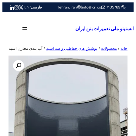
رفتن
71057697
|
info@icri.co
|
Tehran, Iran
فارسی
/
EN
|
به
محتوا
انستیتو ملی تعمیرات بتن ایران
خانه
/
محصولات
/
پوشش های حفاظتی و ضد اسید
/ آب بندی مخازن اسید