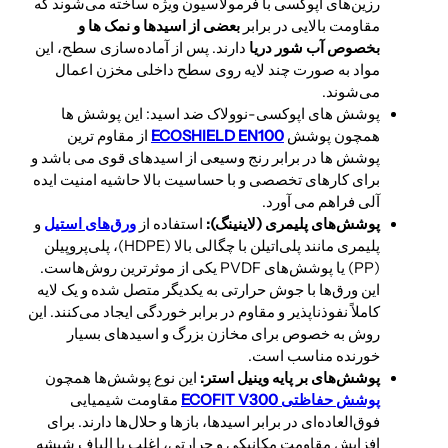
رزین‌های اپوکسی با فرمولاسیون ویژه ساخته می‌شوند که
مقاومت بالایی در برابر
بعضی از اسیدها و نمک ها و
بخصوص آب شور دریا
دارند. پس از آماده‌سازی سطح، این
مواد به صورت چند لایه روی سطح داخلی مخزن اعمال
می‌شوند.
پوشش های اپوکسی-نوولاک ضد اسید: این پوشش ها
همچون پوشش
ECOSHIELD EN100
از مقاوم ترین
پوشش ها در برابر رنج وسیعی از اسیدهای قوی می باشد و
برای کارهای تخصصی و با حساسیت بالا حاشیه امنیت ایده
آلی فراهم می آورد.
پوشش‌های پلیمری (لاینینگ):
استفاده از
ورق‌های استیل
و
پلیمری مانند پلی‌اتیلن با چگالی بالا (HDPE)، پلی‌پروپیلن
(PP) یا پوشش‌های PVDF یکی از موثرترین روش‌هاست.
این ورق‌ها با جوش حرارتی به یکدیگر متصل شده و یک لایه
کاملاً نفوذناپذیر و مقاوم در برابر خوردگی ایجاد می‌کنند. این
روش به خصوص برای مخازن بزرگ و اسیدهای بسیار
خورنده مناسب است.
پوشش‌های بر پایه وینیل استر:
این نوع پوشش‌ها همچون
پوشش حفاظتی ECOFIT V300
مقاومت شیمیایی
فوق‌العاده‌ای در برابر اسیدها، بازها و حلال‌ها دارند. برای
افزایش مقاومت مکانیکی و حرارتی، اغلب با الیاف شیشه