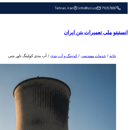
رفتن
Tehran, Iran
|
info@icri.co
|
71057697
به
محتوا
انستیتو ملی تعمیرات بتن ایران
خانه
/
خدمات مهندسی
/
کوتینگ و آب بندی
/ آب بندی کولینگ تاور بتنی