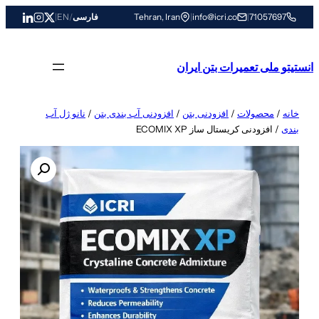
رفتن
71057697
|
info@icri.co
|
Tehran, Iran
فارسی
/
EN
|
به
محتوا
انستیتو ملی تعمیرات بتن ایران
خانه
/
محصولات
/
افزودنی بتن
/
افزودنی آب بندی بتن
/
نانو ژل آب
بندی
/ افزودنی کریستال ساز ECOMIX XP