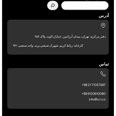
آدرس
دفتر مرکزی: تهران، میدان آرژانتین، خیابان الوند، پلاک ۲۵۶
کارخانه: رباط کریم، شهرک صنعتی پرند، واحد صنعتی ۹۲۱
تماس
71057697 21 98+
9120610080 98+
info@icri.co