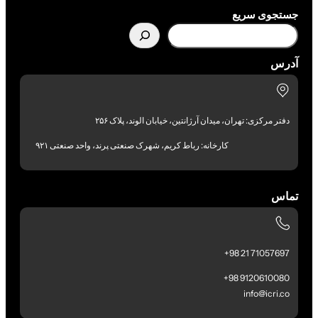
جستجوی سریع
آدرس
دفتر مرکزی: تهران، میدان آرژانتین، خیابان الوند، پلاک ۲۵۶
کارخانه: رباط کریم، شهرک صنعتی پرند، واحد صنعتی ۹۲۱
تماس
71057697 21 98+
9120610080 98+
info@icri.co