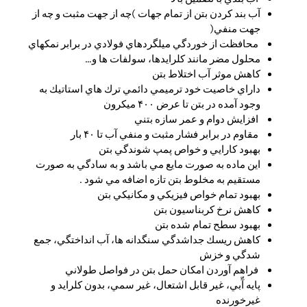
آب بند كردن بتن از تمام جهات )چه از جهت مثبت و چه از
جهت منفي(
محافظت از خوردگي ميلگردهاي فولادي در برابر نمكهاي
محلول مضر مانند كلرايدها، سولفات ها و…
كاهش موثر آب اختلاط بتن
داراي خاصيت خود ترميمي دائمي ترك هاي استاتيك به
وجود آمده در بتن تا عرض ۴۰۰ ميكرون
افزايش دوام و عمر سازه بتني
مقاوم در برابر فشار مثبت و منفي آب تا ۴۰ بار
بهبود كارايي و خواص پمپ شوندگي بتن
اين ماده به صورت مايع مي باشد و به سادگي به صورت
مستقيم به مخلوط بتن تازه اضافه مي شود .
بهبود تمام خواص فيزيكي و مكانيكي بتن
كاهش نرخ كربناسيون بتن
بهبود سطح تمام شده بتن
كاهش ريسك جداشدگي سنگدانه ها، آب انداختگي، جمع
شدگي و خزش
فراهم آوردن امكان حمل بتن در فواصل طولاني
پايه آّبي، غير قابل اشتعال، غير سمي، بدون كلرايد و
غيرخورنده