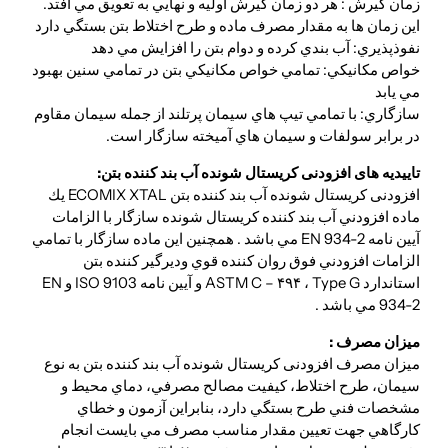
زمان گيرش : هر دو زمان گيرش اوليه و نهايي به تعويق مي افتد.
اين زمان ها به مقدار مصرف ماده و طرح اختلاط بتن بستگي دارد
نفوذپذيري: آب بندي كرده و دوام بتن را افزايش مي دهد
خواص مكانيكي: تمامي خواص مكانيكي بتن در تمامي سنين بهبود
مي يابد
سازگاري: با تمامي تيپ هاي سيمان پرتلند از جمله سيمان مقاوم
در برابر سولفات و سيمان هاي آميخته سازگار است.
تاییدیه های افزودنی کریستال شونده آب بند کننده بتن:
افزودنی کریستال شونده آب بند کننده بتن ECOMIX XTAL يك
ماده افزودني آب بند كننده كريستال شونده سازگار با الزامات
آيين نامه EN 934-2 مي باشد . همچنين اين ماده سازگار با تمامي
الزامات افزودني فوق روان كننده قوي وديرگير كننده بتن
استاندارد ASTM C – ۴۹۴ ، Type G و آيين نامه ISO 9103 و EN
934-2 مي باشد .
میزان مصرف :
ميزان مصرف افزودنی کریستال شونده آب بند کننده بتن به نوع
سيمان، طرح اختلاط، كيفيت مصالح مصرفي، دماي محيط و
مشخصات فني طرح بستگي دارد، بنابراين آزمون و خطاي
كارگاهي جهت تعيين مقدار مناسب مصرف مي بايست انجام