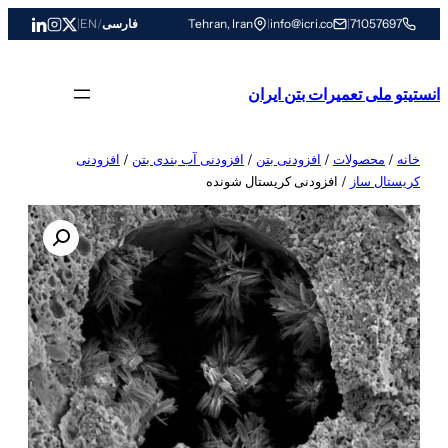
رفتن
71057697
|
info@icri.co
|
Tehran, Iran
فارسی
/
EN
|
به
محتوا
انستیتو ملی تعمیرات بتن ایران
خانه
/
محصولات
/
افزودنی بتن
/
افزودنی آب بندی بتن
/
افزودنی
کریستال ساز
/ افزودنی کریستال شونده