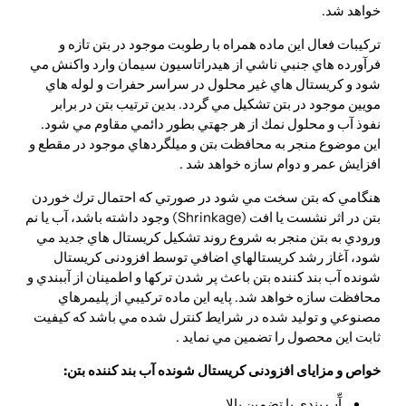
خواهد شد.
تركيبات فعال اين ماده همراه با رطوبت موجود در بتن تازه و
فرآورده هاي جنبي ناشي از هيدراتاسيون سيمان وارد واكنش مي
شود و كريستال هاي غير محلول در سراسر حفرات و لوله هاي
مويين موجود در بتن تشكيل مي گردد. بدين ترتيب بتن در برابر
نفوذ آب و محلول نمك از هر جهتي بطور دائمي مقاوم مي شود.
اين موضوع منجر به محافظت بتن و ميلگردهاي موجود در مقطع و
افزايش عمر و دوام سازه خواهد شد .
هنگامي كه بتن سخت مي شود در صورتي كه احتمال ترك خوردن
بتن در اثر نشست يا افت (Shrinkage) وجود داشته باشد، آب يا نم
ورودي به بتن منجر به شروع روند تشكيل كريستال هاي جديد مي
شود، آغاز رشد كريستالهاي اضافي توسط افزودنی کریستال
شونده آب بند کننده بتن باعث پر شدن تركها و اطمينان از آببندي و
محافظت سازه خواهد شد. پايه اين ماده تركيبي از پليمرهاي
مصنوعي و توليد شده در شرايط كنترل شده مي باشد كه كيفيت
ثابت اين محصول را تضمين مي نمايد .
خواص و مزایای افزودنی کریستال شونده آب بند کننده بتن:
آّب بندي با تضمين بالا