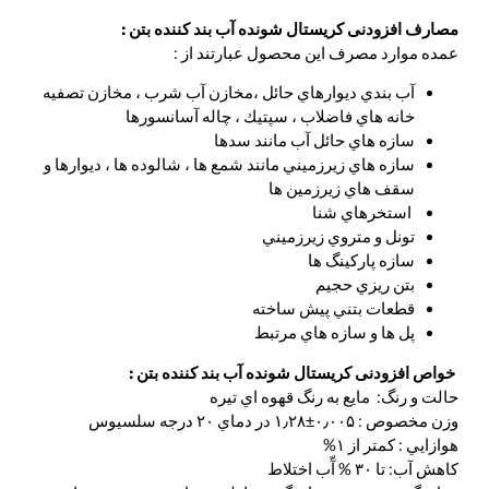
مصارف افزودنی کریستال شونده آب بند کننده بتن :
عمده موارد مصرف اين محصول عبارتند از :
آب بندي ديوارهاي حائل ،مخازن آب شرب ، مخازن تصفيه
خانه هاي فاضلاب ، سپتيك ، چاله آسانسورها
سازه هاي حائل آب مانند سدها
سازه هاي زيرزميني مانند شمع ها ، شالوده ها ، ديوارها و
سقف هاي زيرزمين ها
استخرهاي شنا
تونل و متروي زيرزميني
سازه پاركينگ ها
بتن ريزي حجيم
قطعات بتني پيش ساخته
پل ها و سازه هاي مرتبط
خواص افزودنی کریستال شونده آب بند کننده بتن :
حالت و رنگ: مايع به رنگ قهوه اي تيره
وزن مخصوص : ۰٫۰۰۵±۱٫۲۸ در دماي ۲۰ درجه سلسیوس
هوازايي : کمتر از ۱%
كاهش آب: تا ۳۰ % آّب اختلاط