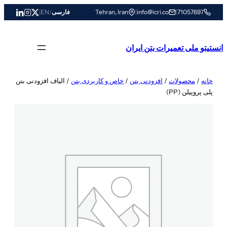
رفتن
71057697
|
info@icri.co
|
Tehran, Iran
فارسی
/
EN
|
به
محتوا
انستیتو ملی تعمیرات بتن ایران
خانه
/
محصولات
/
افزودنی بتن
/
خاص و کاربردی بتن
/ الیاف افزودنی بتن
پلی پروپیلن (PP)