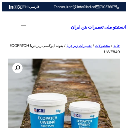
رفتن
71057697
|
info@icri.co
|
Tehran, Iran
فارسی
/
EN
|
به
محتوا
انستیتو ملی تعمیرات بتن ایران
خانه
/
محصولات
/
تعمیرات زیر دریا
/ بتونه اپوکسی زیر دریا ECOPATCH
UWE840