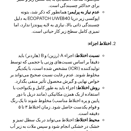
برای حداکثر چسبندگی است.
عدم نیاز به پرایمر:
همانطور که ذکر شد، بتونه
اپوکسی زیر دریا ECOPATCH UWE840 به دلیل
چسبندگی ذاتی بالا، نیازی به لایه پیوندزا ندارد، اما
تمیزی کامل سطح زیر کار حیاتی است.
اختلاط اجزاء:
نسبت اختلاط:
اجزاء A (رزین) و B (هاردنر) باید
دقیقاً بر اساس نسبت‌های وزنی یا حجمی که توسط
تولیدکننده (ICRI) مشخص شده است، با یکدیگر
مخلوط شوند. عدم رعایت نسبت صحیح می‌تواند بر
خواص نهایی و گیرش محصول تأثیر منفی بگذارد.
روش اختلاط:
اجزاء باید به طور کامل و یکنواخت با
استفاده از یک همزن مکانیکی (مانند دریل با دور
پایین و پره اختلاط مناسب) مخلوط شوند تا یک رنگ
و قوام یکدست حاصل شود. زمان اختلاط ۳ تا ۵
دقیقه است.
محیط اختلاط:
اختلاط می‌تواند در یک سطل تمیز و
خشک در خشکی انجام شود و سپس ملات به زیر آب