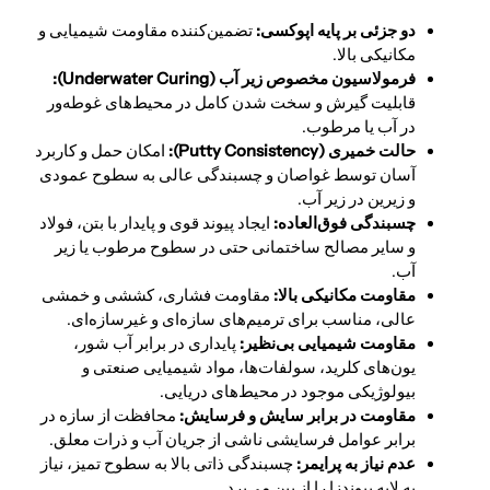
دو جزئی بر پایه اپوکسی:
تضمین‌کننده مقاومت شیمیایی و
مکانیکی بالا.
فرمولاسیون مخصوص زیر آب (
Underwater Curing):
قابلیت گیرش و سخت شدن کامل در محیط‌های غوطه‌ور
در آب یا مرطوب.
حالت خمیری (
Putty Consistency):
امکان حمل و کاربرد
آسان توسط غواصان و چسبندگی عالی به سطوح عمودی
و زیرین در زیر آب.
چسبندگی فوق‌العاده:
ایجاد پیوند قوی و پایدار با بتن، فولاد
و سایر مصالح ساختمانی حتی در سطوح مرطوب یا زیر
آب.
مقاومت مکانیکی بالا:
مقاومت فشاری، کششی و خمشی
عالی، مناسب برای ترمیم‌های سازه‌ای و غیرسازه‌ای.
مقاومت شیمیایی بی‌نظیر:
پایداری در برابر آب شور،
یون‌های کلرید، سولفات‌ها، مواد شیمیایی صنعتی و
بیولوژیکی موجود در محیط‌های دریایی.
مقاومت در برابر سایش و فرسایش:
محافظت از سازه در
برابر عوامل فرسایشی ناشی از جریان آب و ذرات معلق.
عدم نیاز به پرایمر:
چسبندگی ذاتی بالا به سطوح تمیز، نیاز
به لایه پیوندزا را از بین می‌برد.