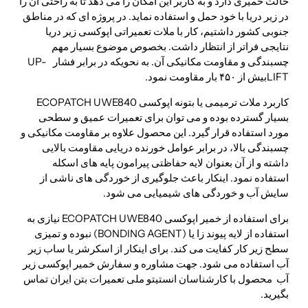
حالت خمیری دارد و به کاربر این امکان را می دهد تا به راحتی آن را
در زیر دریا با خود حمل و استفاده نماید. در پروژه ای که در مناطق
جنوبی کشور داشتیم، کار با ملات تعمیراتی اپوکسی زیر دریا
نتایجی فراتر از انتظار داشت. بخصوص موضوع بسیار مهم
چسبندگی و مقاومت مکانیکی آن. به نحویکه در برابر فشار UP-
LIFTبیش از ۴۵۰ بار مقاومت نمود.
کاربرد ملات ترمیمی یا بتونه اپوکسی ECOPATCH UWE840
بسیار گسترده بوده و می توان برای تعمیرات عمیق و سطحی
مورد استفاده قرار گیرد. این محصول علاوه بر مقاومت مکانیکی و
چسبندگی بالا، در برابر عوامل خورنده دریایی مقاومت بالایی
داشته و از آن بعنوان لایه حفاظتی پیرامون پایه های اسکله
استفاده نمود. اینکار باعث جلوگیری از خوردگی های ناشی از
سایش آب و خوردگی های شیمیایی می شود.
برای استفاده از خمیر اپوکسی ECOPATCH UWE840 نیازی به
استفاده از لایه پیوند زا یا (BONDING AGENT) نبوده و تمیزی
سطح زیر کار کفایت می کند. برای اینکار از اسکرشر یا ساب زیر
آب استفاده می شود. جهت مشاوره و سفارش خمیر اپوکسی زیر
آب محصول با کارشناسان انستیتو ملی تعمیرات بتن ایران تماس
بگیرید.