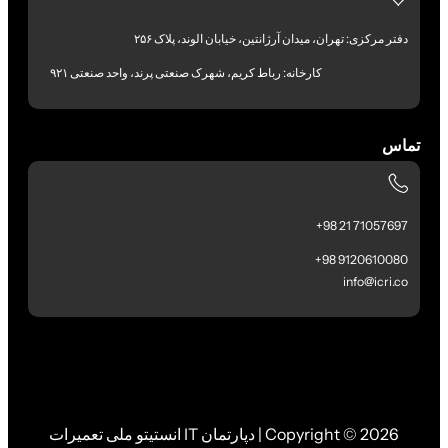
دفتر مرکزی: تهران، میدان آرژانتین، خیابان الوند، پلاک ۲۵۶
کارخانه: رباط کریم، شهرک صنعتی پرند، واحد صنعتی ۹۲۱
تماس
71057697 21 98+
9120610080 98+
info@icri.co
Copyright © 2026 | دپارتمان IT انستیتو ملی تعمیرات