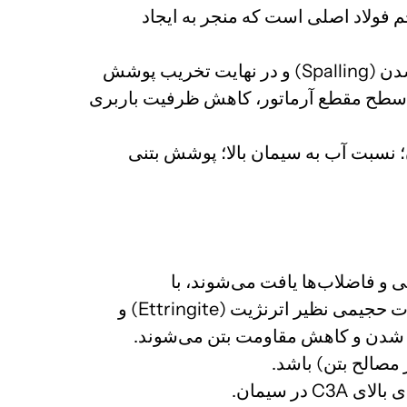
 (زنگ‌زدگی) تشکیل می‌شوند. حجم محصولات خوردگی تا ۶ برابر حجم فولاد اصلی است که منجر به ایجاد
این تنش‌ها ابتدا باعث ترک‌خوردگی (Cracking) بتن در امتداد آرماتورها، سپس پوسته شدن (Spalling) و در نهایت تخریب پوشش
ر به کاهش سطح مقطع آرماتور، کاهش ظرفیت باربری
ون؛ نسبت آب به سیمان بالا؛ پوشش بتنی
 و فاضلاب‌ها یافت می‌شوند، با
​A) واکنش می‌دهند و محصولات حجیمی نظیر اترنژیت (Ettringite) و
 مصالح بتن) باشد.
ی بالای
​A در سیمان.
C3