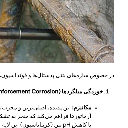
در خصوص سازه‌های بتنی پدستال‌ها و فونداسیون‌ها،
خوردگی میلگردها
(Reinforcement Corrosion):
مکانیزم
:
آرماتورها فراهم می‌کند که منجر به تشکیل یک لایه غیرفعال (Passive Layer) محافظ بر ر
یا کاهش pH بتن (کربناتاسیون) این لایه محافظ را از بین می‌برد. در حضور اکسیژن (