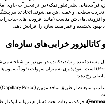
ق، فرآیندهایی نظیر تبلور نمک (در اثر تبخیر آب حاوی ا
یب سطحی و عمقی بتن می‌شوند. اتخاذ تدابیر پیشگیرانه
 (Sealants)، پوشش‌های محافظ (Coatings) و افزودنی‌های بتن مناسب (مانند افزود
ی بهبود بخشیده و عمر مفید سازه را افزایش دهد.
کاتالیزور خرابی‌های سازه‌ای
ه عنوان مهم‌ترین عامل مستعدکننده و تشدیدکننده خرابی در بتن شنا
ذاتی خود، دارای ساختار متخلخل (Porous Structure) است. نفوذپذیری به میزان س
ل اصلی رخ دهد:
جذب
ت.
حرکت مایعات تحت فشار هیدرواستاتیک از طری