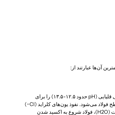
ین آن‌ها عبارتند از:
این پدیده، اصلی‌ترین و مخرب‌ترین نوع خرابی بتن مسلح است. بتن به طور ذاتی محیطی قلیایی (pH حدود ۱۲.۵-۱۳.۵) را برای
−)
Cl
ت (
H2
​O)، فولاد شروع به اکسید شدن