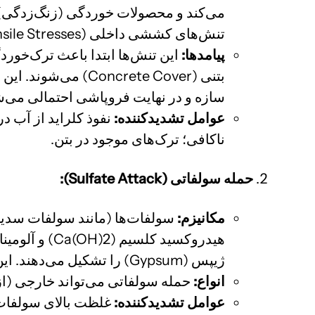
تنش‌های کششی داخلی (Tensile Stresses) در بتن اطراف آرماتور می‌شود.
پیامدها
:
بتنی (crete Cover
سازه و در نهایت فروپاشی احتمالی می‌ش
عوامل تشدیدکننده
:
نفوذ کلراید از آب در
ناکافی؛ ترک‌های موجود در بتن.
حمله سولفاتی
(Sulfate Attack):
مکانیزم
:
سولفات‌ها (مانند سولفات سدیم،
هیدروکسید کلسیم (
(OH)2​) و آلومینات‌های سیمان (به ویژه
Ca
ژیپس (Gypsum) را تشکیل می‌دهند. این واکنش‌ها منجر به انبساط داخلی، ترک‌خوردگی، پوسته شدن و کاهش مقاومت بتن می‌شوند.
انواع
:
حمله سولفاتی می‌تواند خارجی (از 
عوامل تشدیدکننده
:
غلظت بالای سولفات‌ه