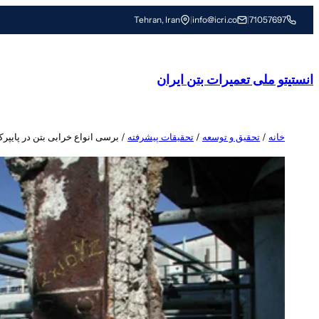
رفتن
Tehran, Iran
|
info@icri.co
|
71057697
به
محتوا
انستیتو ملی تعمیرات بتن ایران
خانه
/
تحقیق و توسعه
/
تحقیقات پیشرفته
/ برسی انواع خرابی بتن در پایپرک