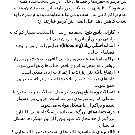
بتن کرمو به حفره‌ها و فضاهای خالی در بتن سخت‌شده گفته
می‌شود که ظاهری شبیه لانه زنبور دارند. این پدیده نشان‌دهنده
عدم تراکم کافی بتن است و می‌تواند مقاومت و دوام سازه را به
شدت کاهش دهد. علل اصلی بتن کرمو عبارتند از:
کارایی پایین بتن:
استفاده از بتنی با اسلامپ بسیار کم که به
راحتی در بین آرماتورها جریان نمی‌یابد.
آب انداختگی زیاد (
Bleeding
):
جدایش آب از بتن و ایجاد
فضاهای خالی.
تراکم نامناسب:
عدم ویبره زنی کافی یا صحیح بتن پس از
ریختن، که منجر به خروج ناقص حباب‌های هوا می‌شود.
ارتفاع بالای بتن‌ریزی:
در ارتفاعات زیاد، ممکن است
دانه‌های درشت دانه از ملات جدا شده و در قسمت پایین
جمع شوند.
اتصالات و مقاطع پیچیده:
در محل اتصالات تیر به ستون یا
نقاطی که آرماتوربندی متراکم است، جریان بتن دشوار
شده و تراکم آن با مشکل مواجه می‌شود.
درشت‌دانه‌های بزرگ:
استفاده از سنگدانه‌هایی با اندازه
بزرگ‌تر از حد مجاز که عبور بتن را از بین میلگردها مشکل
می‌سازد.
قالب‌بندی نامناسب:
قالب‌های نشت‌دهنده یا قالب‌هایی که