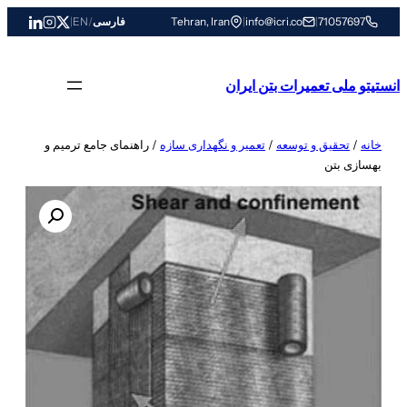
رفتن
71057697
|
info@icri.co
|
Tehran, Iran
فارسی
/
EN
|
به
محتوا
انستیتو ملی تعمیرات بتن ایران
خانه
/
تحقیق و توسعه
/
تعمیر و نگهداری سازه
/ راهنمای جامع ترمیم و
بهسازی بتن