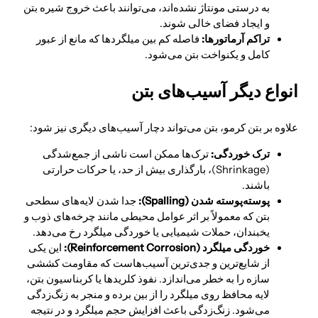
به درستی مونتاژ نشده‌اند، می‌توانند باعث خروج شیره بتن
و ایجاد فضای خالی شوند.
تراکم آرماتورها:
فاصله کم بین میلگردها که مانع از عبور
کامل و یکنواخت بتن می‌شود.
انواع دیگر آسیب‌های بتن
علاوه بر بتن کرمو، بتن می‌تواند دچار آسیب‌های دیگری نیز شود:
ترک خوردگی:
ترک‌ها ممکن است ناشی از جمع‌شدگی
(Shrinkage)، بارگذاری بیش از حد، یا حرکات حرارتی
باشند.
پوسته‌پوسته شدن (
Spalling
):
جدا شدن لایه‌های سطحی
بتن که معمولاً بر اثر عوامل محیطی مانند چرخه‌های ذوب و
یخبندان، حملات شیمیایی یا خوردگی میلگرد رخ می‌دهد.
خوردگی میلگرد (
Reinforcement Corrosion
):
این یکی
از شایع‌ترین و جدی‌ترین آسیب‌هاست که مقاومت کششی
سازه را به خطر می‌اندازد. نفوذ کلریدها یا کربناسیون بتن،
لایه محافظ روی میلگرد را از بین برده و منجر به زنگ‌زدگی
می‌شود. زنگ‌زدگی باعث افزایش حجم میلگرد و در نتیجه