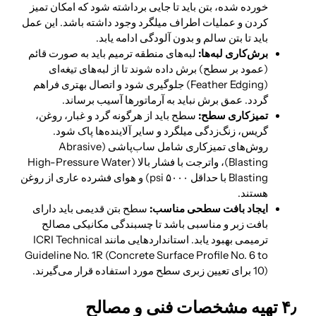
خورده شده، بتن باید تا جایی برداشته شود که امکان تمیز
کردن و عملیات اطراف میلگرد وجود داشته باشد. این عمل
باید تا بتن سالم و بدون آلودگی ادامه یابد.
برش‌کاری لبه‌ها:
لبه‌های منطقه ترمیم باید به صورت قائم
(عمود بر سطح) برش داده شوند تا از لبه‌های تیغه‌ای
(Feather Edging) جلوگیری شود و اتصال بهتری فراهم
گردد. عمق برش نباید به آرماتورها آسیب برساند.
تمیزکاری سطح:
سطح باید از هرگونه گرد و غبار، روغن،
گریس، زنگ‌زدگی میلگرد و سایر آلاینده‌ها پاک شود.
روش‌های تمیزکاری شامل ساب‌پاشی (Abrasive
Blasting)، واترجت با فشار بالا (High-Pressure Water
Blasting با حداقل ۵۰۰۰ psi) و هوای فشرده عاری از روغن
هستند.
ایجاد بافت سطحی مناسب:
سطح بتن قدیمی باید دارای
بافت زبر و مناسبی باشد تا چسبندگی مکانیکی مصالح
ترمیمی بهبود یابد. استانداردهایی مانند ICRI Technical
Guideline No. 1R (Concrete Surface Profile No. 6 to
10) برای تعیین زبری سطح مورد استفاده قرار می‌گیرند.
۴٫ تهیه مشخصات فنی و مصالح