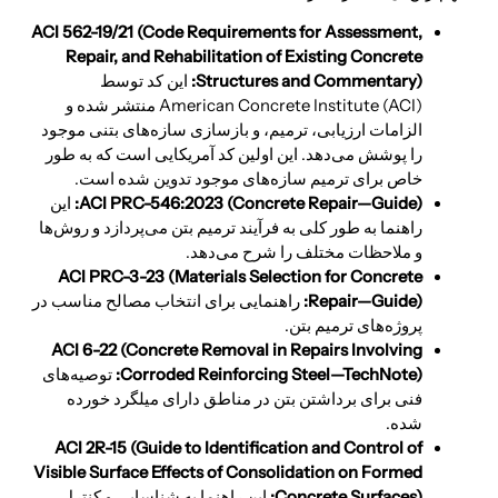
ACI
562-19/21
(Code Requirements for Assessment,
Repair, and Rehabilitation of Existing Concrete
):
Structures and Commentary
این کد توسط
American Concrete Institute (ACI) منتشر شده و
الزامات ارزیابی، ترمیم، و بازسازی سازه‌های بتنی موجود
را پوشش می‌دهد. این اولین کد آمریکایی است که به طور
خاص برای ترمیم سازه‌های موجود تدوین شده است.
):
(Concrete Repair—Guide
546:2023
ACI PRC-
این
راهنما به طور کلی به فرآیند ترمیم بتن می‌پردازد و روش‌ها
و ملاحظات مختلف را شرح می‌دهد.
ACI PRC-
3-23
(Materials Selection for Concrete
):
Repair—Guide
راهنمایی برای انتخاب مصالح مناسب در
پروژه‌های ترمیم بتن.
ACI
6-22
(Concrete Removal in Repairs Involving
):
Corroded Reinforcing Steel—TechNote
توصیه‌های
فنی برای برداشتن بتن در مناطق دارای میلگرد خورده
شده.
ACI
2
R-
15
(Guide to Identification and Control of
Visible Surface Effects of Consolidation on Formed
):
Concrete Surfaces
این راهنما به شناسایی و کنترل