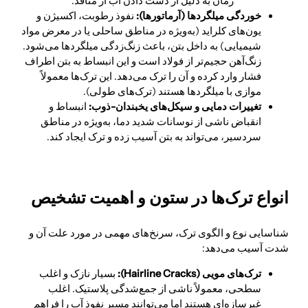
زمان به دلیل از دست دادن آب از منافذ.
خوردگی میلگردها (آرماتورها):
نفوذ رطوبت، اکسیژن و
یون‌های کلراید (به‌ویژه در مناطق ساحلی یا در معرض مواد
شیمیایی) به داخل بتن، باعث زنگ‌زدگی میلگردها می‌شود.
زنگ‌آهن حجیم‌تر از فولاد است و این انبساط به بتن اطراف
فشار وارد کرده و آن را ترک می‌دهد. این ترک‌ها معمولاً
موازی با میلگردها هستند (ترک‌های طولی).
تغییرات دمایی و سیکل‌های یخبندان-ذوب:
انبساط و
انقباض ناشی از نوسانات شدید دما، به‌ویژه در مناطق
سردسیر، می‌تواند به بتن آسیب زده و ترک ایجاد کند.
انواع ترک‌ها در ستون و اهمیت تشخیص
شناسایی نوع و الگوی ترک، سرنخ‌های مهمی در مورد علت آن و
شدت آسیب می‌دهد:
ترک‌های مویی (Hairline Cracks):
بسیار نازک و اغلب
سطحی، معمولاً ناشی از جمع‌شدگی پلاستیک. اغلب
غیرسازه‌ای هستند اما می‌توانند مسیر نفوذ آب را فراهم