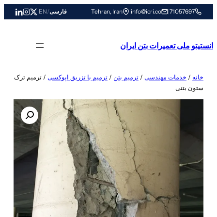
رفتن
71057697
|
info@icri.co
|
Tehran, Iran
فارسی
/
EN
|
به
محتوا
انستیتو ملی تعمیرات بتن ایران
خانه
/
خدمات مهندسی
/
ترمیم بتن
/
ترمیم با تزریق اپوکسی
/ ترمیم ترک
ستون بتنی