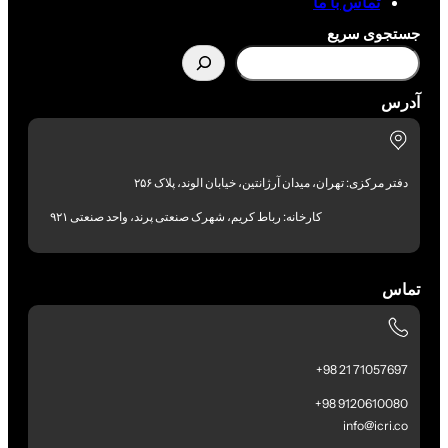
تماس با ما
جستجوی سریع
آدرس
دفتر مرکزی: تهران، میدان آرژانتین، خیابان الوند، پلاک ۲۵۶
کارخانه: رباط کریم، شهرک صنعتی پرند، واحد صنعتی ۹۲۱
تماس
71057697 21 98+
9120610080 98+
info@icri.co