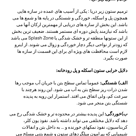
ترمیم ستون زیر دریا : یکی از آسیب های عمده در سازه هایی
همچون پل و اسکله، خوردگی و شستگی در پایه ها و شمع ها می
باشد. این بخش از سازه های دریایی از مهمترین ارکان آنها می
باشد که نیازمند پایش دوره ای مستمر هستند. ضعیف ترین بخش
از این ستونها منطقه تر و خشک شدگی یا Splash Zone می باشد
که زودتر از نواحی دیگر دچار خوردگی و زوال می شوند. از اینرو
لازم است محافظت های ویژه ای برای این قسمت از سازه ها
صورت بگیرد.
دلایل خرابی ستون اسکله و پل رودخانه:
الف) شستگی:
عمومأ تماس سطح بتن با جریان آب موجب رها
شدن ذرات ریز سطح بتن به آب می شود. این روند هرچند با
سرعت کم، ولی اتفاق می افتد. استمرار این رویه به پدیده
شستگی بتن منجر می شود.
ب)خوردگی:
این پدیده بیشتر در محدوده تر و خشک شدگی رخ می
دهد که دلایل مختلفی می تواند داشته باشد. نفوذ یون کلر،
کربناسیون، نفوذ نمکهای خورنده و … به داخل بتن و انفالات
شیمیایی که پیرامون میلگردهای ستون و شمع بتنی مسلح می