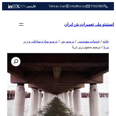
رفتن
71057697
|
info@icri.co
|
Tehran, Iran
فارسی
/
EN
|
به
محتوا
انستیتو ملی تعمیرات بتن ایران
خانه
/
خدمات مهندسی
/
ترمیم بتن
/
ترمیم سازه ساحلی و زیر
دریا
/ ترمیم ستون زیر دریا