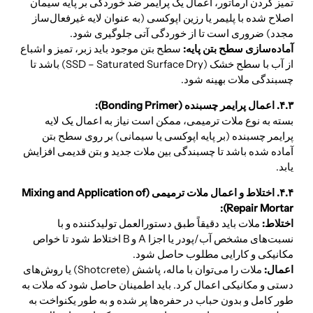
تمیز کردن آرماتور، اعمال یک پرایمر ضد خوردگی بر پایه سیمان
اصلاح شده با پلیمر یا رزین اپوکسی (به عنوان لایه غیرفعال‌ساز
مجدد) ضروری است تا از خوردگی آتی جلوگیری شود.
آماده‌سازی سطح بتن پایه:
سطح بتن موجود باید زبر، تمیز و اشباع
از آب با سطح خشک (SSD – Saturated Surface Dry) باشد تا
چسبندگی ملات بهینه شود.
۴.۳. اعمال پرایمر چسبنده (Bonding Primer):
بسته به نوع ملات ترمیمی، ممکن است نیاز به اعمال یک لایه
پرایمر چسبنده (بر پایه اپوکسی یا سیمانی) بر روی سطح بتن
آماده شده باشد تا چسبندگی بین ملات جدید و بتن قدیمی افزایش
یابد.
۴.۴. اختلاط و اعمال ملات ترمیمی (Mixing and Application of
Repair Mortar):
اختلاط:
ملات باید دقیقاً طبق دستورالعمل تولیدکننده و با
نسبت‌های مشخص آب/پودر یا اجزا A و B اختلاط شود تا خواص
مکانیکی و کارایی مطلوب حاصل شود.
اعمال:
ملات را می‌توان با ماله، پاشش (Shotcrete) یا روش‌های
دستی و مکانیکی اعمال کرد. باید اطمینان حاصل شود که ملات به
طور کامل و بدون حباب در حفره‌ها پر شده و به طور یکنواخت به