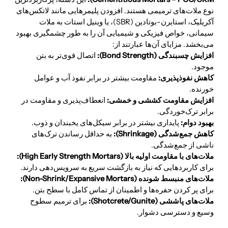
نوع ملات‌های ترمیمی هستند. افزودن پلیمرهایی مانند لاتکس‌های
آکریلیک، استایرن-بوتادین (SBR)، یا وینیل استات به ملات
سیمانی، خواص فیزیکی و شیمیایی آن را به طور چشمگیری بهبود
می‌بخشد. مزایای آن‌ها عبارتند از:
افزایش چسبندگی (Bond Strength):
اتصال قوی‌تر به بتن
موجود.
کاهش نفوذپذیری:
مقاومت بیشتر در برابر نفوذ آب و عوامل
خورنده.
افزایش مقاومت کششی و خمشی:
انعطاف‌پذیری و مقاومت در
برابر ترک‌خوردگی.
بهبود دوام:
پایداری بیشتر در برابر سیکل‌های یخبندان و ذوب.
کاهش جمع‌شدگی (Shrinkage):
به حداقل رساندن ترک‌های
ناشی از جمع‌شدگی.
ملات‌های با مقاومت اولیه بالا (High Early Strength Mortars):
برای کاربردهایی که نیاز به بازگشت سریع به سرویس‌دهی دارند.
ملات‌های منبسط شونده (Non-Shrink/Expansive Mortars):
برای پر کردن حفره‌ها و اطمینان از تماس کامل با سطح بتن.
ملات‌های پاششی (Shotcrete/Gunite):
برای ترمیم سطوح
وسیع و دسترسی دشوار.