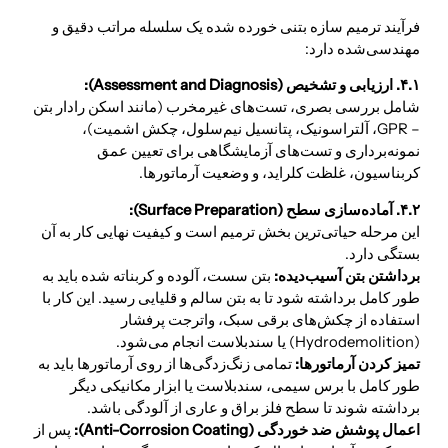
فرآیند ترمیم سازه بتنی خورده شده یک سلسله مراتب دقیق و
مهندسی‌شده دارد:
۴.۱. ارزیابی و تشخیص (Assessment and Diagnosis):
شامل بررسی بصری، تست‌های غیرمخرب (مانند اسکن رادار بتن
– GPR، آلتراسونیک، پتانسیل نیم‌سلول، چکش اشمیت)،
نمونه‌برداری و تست‌های آزمایشگاهی برای تعیین عمق
کربناسیون، غلظت کلراید، و وضعیت آرماتورها.
۴.۲. آماده‌سازی سطح (Surface Preparation):
این مرحله حیاتی‌ترین بخش ترمیم است و کیفیت نهایی کار به آن
بستگی دارد.
برداشتن بتن آسیب‌دیده:
بتن سست، آلوده و کربناته شده باید به
طور کامل برداشته شود تا به بتن سالم و قلیایی رسید. این کار با
استفاده از چکش‌های برقی سبک، واترجت پرفشار
(Hydrodemolition) یا سندبلاست انجام می‌شود.
تمیز کردن آرماتورها:
تمامی زنگ‌زدگی‌ها از روی آرماتورها باید به
طور کامل با برس سیمی، سندبلاست یا ابزار مکانیکی دیگر
برداشته شوند تا سطح فلز براق و عاری از آلودگی باشد.
اعمال پوشش ضد خوردگی (Anti-Corrosion Coating):
پس از