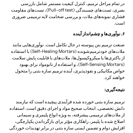
در تمام مراحل ترمیم، کنترل کیفیت مستمر شامل بازرسی
بصری، تست‌های چسبندگی (Pull-off test)، تست‌های مقاومت
فشاری نمونه‌های ملات، و بررسی ضخامت لایه ترمیمی ضروری
است.
۶. نوآوری‌ها و چشم‌انداز آینده
صنعت ترمیم بتن پیوسته در حال تکامل است. نوآوری‌هایی مانند
ملات‌های خودترمیم‌شونده (Self-Healing Mortars) با استفاده
از باکتری‌ها یا میکروکپسول‌ها، ملات‌های با قابلیت پایش سلامت
(Self-Sensing Mortars)، و استفاده از نانومواد برای بهبود
خواص مکانیکی و نفوذپذیری، آینده ترمیم سازه بتنی را متحول
خواهند کرد.
نتیجه‌گیری:
ترمیم سازه بتنی خورده شده فرآیندی پیچیده است که نیازمند
دانش تخصصی، انتخاب صحیح مواد و اجرای دقیق است. استفاده
از ملات‌های ترمیمی پیشرفته، به ویژه انواع پلیمری و سیمانی
اصلاح شده با پلیمر، راهکاری مؤثر برای بازگرداندن یکپارچگی،
افزایش دوام و تضمین ایمنی سازه بتنی در برابر تهدیدات خوردگی