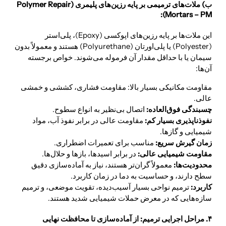
ب) ملات‌های ترمیمی بر پایه رزین‌های پلیمری (Polymer Repair
Mortars – PM):
این ملات‌ها بر پایه رزین‌های اپوکسی (Epoxy)، پلی‌استر
(Polyester) یا پلی‌اورتان (Polyurethane) هستند و معمولاً بدون
سیمان یا با حداقل مقدار آن فرموله می‌شوند. خواص برجسته
آن‌ها:
مقاومت مکانیکی بسیار بالا: مقاومت فشاری، کششی و خمشی
عالی.
چسبندگی فوق‌العاده:
اتصال بی‌نظیر به انواع سطوح.
نفوذناپذیری بسیار کم:
مقاومت عالی در برابر نفوذ آب، مواد
شیمیایی و گازها.
زمان گیرش سریع:
مناسب برای تعمیرات اضطراری.
مقاومت شیمیایی عالی:
در برابر اسیدها، بازها و حلال‌ها.
محدودیت‌ها:
معمولاً گران‌تر هستند، نیاز به آماده‌سازی دقیق
سطح دارند، و حساسیت به دما در زمان کاربرد.
کاربرد:
ترمیم نواحی بسیار آسیب‌دیده، تقویت موضعی، و ترمیم
سازه‌هایی که در معرض حملات شیمیایی شدید هستند.
۴. مراحل اجرایی ترمیم: از آماده‌سازی تا محافظت نهایی