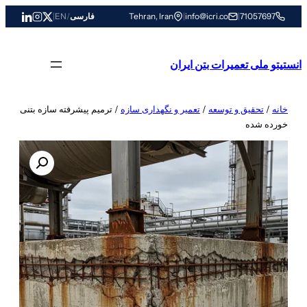
رفتن
71057697
|
info@icri.co
|
Tehran, Iran
فارسی
/
EN
|
به
محتوا
انستیتو ملی تعمیرات بتن ایران
خانه
/
تحقیق و توسعه
/
تعمیر و نگهداری سازه
/ ترمیم پیشرفته سازه بتنی
خورده شده