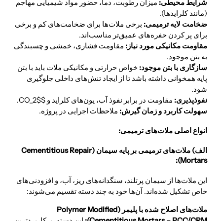
شرایط محیطی:
میزان رطوبت، دما، حضور مواد شیمیایی مهاجم
(مانند کلرایدها).
ضخامت لایه ترمیمی:
برخی ملات‌ها برای ضخامت‌های کم و برخی
برای پر کردن حفره‌های عمیق‌تر مناسب‌اند.
مقاومت مکانیکی مورد نیاز:
مقاومت فشاری، خمشی و چسبندگی
به بتن موجود.
سازگاری با بتن موجود:
خواص حرارتی و مکانیکی ملات باید با بتن
پایه همخوانی داشته باشد تا از ایجاد تنش‌های داخلی جلوگیری
شود.
نفوذپذیری:
مقاومت در برابر نفوذ آب، یون‌های کلراید و $CO_2$.
سهولت کاربرد و زمان گیرش:
ملاحظات اجرایی در پروژه.
انواع اصلی ملات‌های ترمیمی:
الف) ملات‌های ترمیمی بر پایه سیمان (Cementitious Repair
Mortars):
این ملات‌ها از سیمان پرتلند، سنگدانه‌های ریز، آب، و افزودنی‌های
خاص تشکیل شده‌اند. آن‌ها خود به چند دسته تقسیم می‌شوند:
ملات‌های اصلاح شده با پلیمر (Polymer Modified
Cementitious Mortars – PCC/CRM):
این دسته، پرکاربردترین