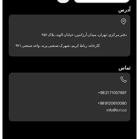
آدرس
دفتر مرکزی: تهران، میدان آرژانتین، خیابان الوند، پلاک ۲۵۶
کارخانه: رباط کریم، شهرک صنعتی پرند، واحد صنعتی ۹۲۱
تماس
71057697 21 98+
9120610080 98+
info@icri.co