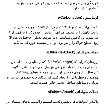
خوردگی بتن ضروری است. عمده‌ترین عوامل تخریب بتن و
آرماتور عبارتند از:
کربناسیون (Carbonation):
نفوذ دی‌اکسید کربن $\left(CO_2\right)$ از هوا به داخل بتن
باعث کاهش pH محیط اطراف آرماتور از حدود ۱۲٫۵ به کمتر از ۹
می‌شود. این کاهش قلیاییت، لایه غیرفعال‌ساز (Passive Layer)
روی سطح فولاد را از بین برده و آن را مستعد خوردگی می‌کند.
حمله یون کلراید (Chloride Attack):
یون‌های کلراید $\left(Cl^-\right)$، که از منابعی مانند آب دریا،
نمک‌های یخ‌زدا، یا مواد افزودنی بتن وارد می‌شوند، قادرند لایه
غیرفعال‌ساز روی فولاد را از بین برده و حفره‌های (Pitting)
موضعی و خطرناکی را ایجاد کنند. این مکانیزم به خصوص در سازه
دریایی و مناطق ساحلی بسیار حائز اهمیت است.
حملات سولفاتی (Sulfate Attack):
واکنش سولفات‌ها با هیدروکسید کلسیم و آلومینات‌های سیمان در