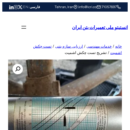
رفتن
71057697
|
info@icri.co
|
Tehran, Iran
فارسی
/
EN
|
به
محتوا
انستیتو ملی تعمیرات بتن ایران
خانه
/
خدمات مهندسی
/
ارزیابی سازه بتنی
/
تست چکش
اشمیت
/ تشریح تست چکش اشمیت