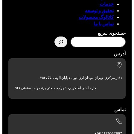
خدمات
تحقیق و توسعه
کاتالوگ محصولات
تماس با ما
جستجوی سریع
آدرس
دفتر مرکزی: تهران، میدان آرژانتین، خیابان الوند، پلاک ۲۵۶
کارخانه: رباط کریم، شهرک صنعتی پرند، واحد صنعتی ۹۲۱
تماس
71057697 21 98+