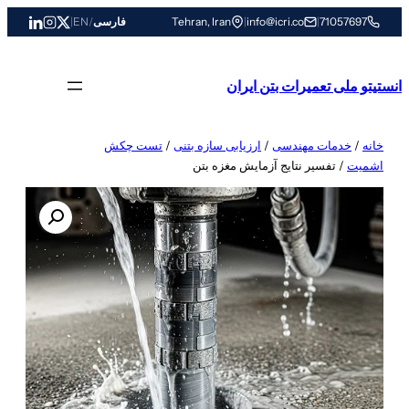
رفتن
71057697
|
info@icri.co
|
Tehran, Iran
فارسی
/
EN
|
به
محتوا
انستیتو ملی تعمیرات بتن ایران
خانه
/
خدمات مهندسی
/
ارزیابی سازه بتنی
/
تست چکش
اشمیت
/ تفسیر نتایج آزمایش مغزه‌ بتن