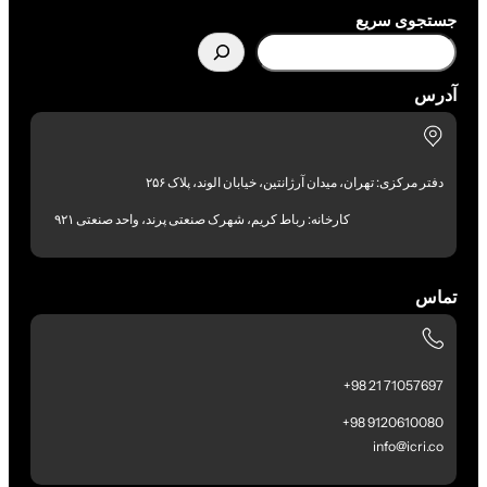
جستجوی سریع
آدرس
دفتر مرکزی: تهران، میدان آرژانتین، خیابان الوند، پلاک ۲۵۶
کارخانه: رباط کریم، شهرک صنعتی پرند، واحد صنعتی ۹۲۱
تماس
71057697 21 98+
9120610080 98+
info@icri.co