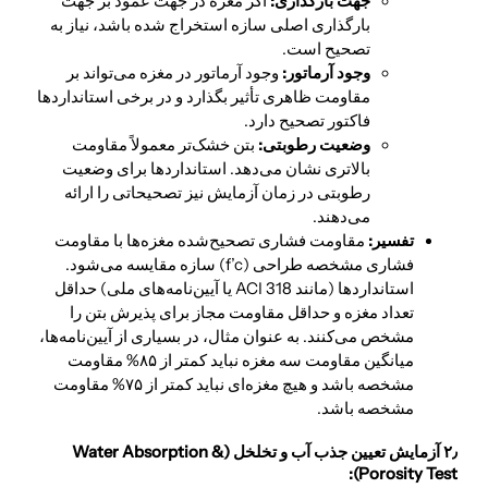
جهت بارگذاری:
اگر مغزه در جهت عمود بر جهت
بارگذاری اصلی سازه استخراج شده باشد، نیاز به
تصحیح است.
وجود آرماتور:
وجود آرماتور در مغزه می‌تواند بر
مقاومت ظاهری تأثیر بگذارد و در برخی استانداردها
فاکتور تصحیح دارد.
وضعیت رطوبتی:
بتن خشک‌تر معمولاً مقاومت
بالاتری نشان می‌دهد. استانداردها برای وضعیت
رطوبتی در زمان آزمایش نیز تصحیحاتی را ارائه
می‌دهند.
تفسیر:
مقاومت فشاری تصحیح‌شده مغزه‌ها با مقاومت
فشاری مشخصه طراحی (f’c) سازه مقایسه می‌شود.
استانداردها (مانند ACI 318 یا آیین‌نامه‌های ملی) حداقل
تعداد مغزه و حداقل مقاومت مجاز برای پذیرش بتن را
مشخص می‌کنند. به عنوان مثال، در بسیاری از آیین‌نامه‌ها،
میانگین مقاومت سه مغزه نباید کمتر از ۸۵% مقاومت
مشخصه باشد و هیچ مغزه‌ای نباید کمتر از ۷۵% مقاومت
مشخصه باشد.
۲٫ آزمایش تعیین جذب آب و تخلخل (Water Absorption &
Porosity Test):