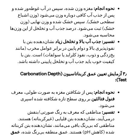
نحوه انجام:
مغزه وزن شده، سپس در آب غوطه‌ور شده و
پس از جذب آب کافی دوباره وزن می‌شود (وزن اشباع
سطحی خشک). سپس خشک شده و وزن نهایی (وزن
خشک) ثبت می‌شود. درصد جذب آب و تخلخل از این وزن‌ها
محاسبه می‌شود.
تفسیر:
جذب آب بالا و تخلخل زیاد
نشان‌دهنده بتن با
نفوذپذیری بالا و دوام پایین در برابر عوامل مخرب (مانند
یخ‌زدگی و ذوب، نفوذ کلراید یا سولفات) است. بتن با
کیفیت خوب باید جذب آب و تخلخل پایینی داشته باشد.
۳٫ آزمایش تعیین عمق کربناتاسیون (Carbonation Depth
Test):
نحوه انجام:
پس از شکافتن مغزه به صورت طولی، معرف
فنول فتالئین
بر روی سطح تازه شکافته شده اسپری
می‌شود.
تفسیر:
مناطقی که معرف به رنگ صورتی/بنفش
درمی‌آیند، نشان‌دهنده بتن قلیایی (غیرکربناته) هستند.
مناطقی که بی‌رنگ باقی می‌مانند، نشان‌دهنده بتن کربناته
شده (کاهش pH) هستند. عمق منطقه بی‌رنگ شده،
عمق