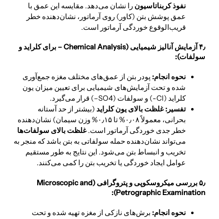
نفوذ کربناتاسیون
را نشان می‌دهد. مقایسه این عمق با
عمق پوشش بتن (کاور) روی آرماتور، نشان‌دهنده خطر
قریب‌الوقوع خوردگی آرماتور است.
۴٫ آزمایش آنالیز شیمیایی (Chemical Analysis – برای کلراید و
سولفات):
نحوه انجام:
پودر بتن از عمق‌های مختلف مغزه جمع‌آوری
شده و تحت آزمایش‌های شیمیایی برای تعیین میزان یون
کلراید (Cl-) و سولفات (SO4–) قرار می‌گیرد.
تفسیر:
غلظت بالای یون کلراید
(بیشتر از حد آستانه
بحرانی، معمولاً ۰٫۰۸% تا ۰٫۱۵% وزن سیمان) نشان‌دهنده
خطر جدی خوردگی آرماتور است.
غلظت بالای سولفات‌ها
می‌تواند نشان‌دهنده حمله سولفاتی به بتن باشد که منجر به
تخریب و انبساط بتن می‌شود. این نتایج به طور مستقیم
عوامل ایجاد خوردگی یا تخریب بتن را کمی می‌کنند.
۵٫ بررسی میکروسکوپی و پتروگرافی (Microscopic and
Petrographic Examination):
نحوه انجام:
برش‌های نازکی از مغزه تهیه شده و تحت