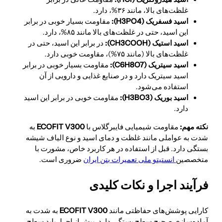
غلظت‌های بالا، مانند ۳۶%، دارد.
اسید فسفریک (
4
O
P
3
H
):
مقاومت بسیار خوبی در برابر
این اسید، حتی در غلظت‌های بالا مانند ۸۵%، دارد.
اسید استیک (
H
COO
3
H
C
):
در برابر این اسید، حتی در
غلظت‌های بالا (مانند ۷۵%)، مقاومت خوبی دارد.
اسید سیتریک (
7
O
8
H
6
C
):
مقاومت بسیار خوبی در برابر
اسید سیتریک دارد و در صنایع غذایی و دارویی از آن
استفاده می‌شود.
اسید بوریک (
3
O
B
3
H
):
مقاومت خوبی در برابر این اسید
دارد.
نکته مهم:
مقاومت شیمیایی فایبرگلاس با
ECOFIT V300
به
شدت به عواملی مانند غلظت و دمای اسید و نوع الیاف شیشه
بستگی دارد. قبل از استفاده در هر کاربرد خاص، مشورت با
متخصصین
انستیتو ملی تعمیرات بتن ایران
ضروری است.
فرآیند اجرا و نکات کلیدی
کارایی پوشش‌های حفاظتی مانند
ECOFIT V300
به شدت به
آماده‌سازی صحیح سطح بستگی دارد. پیش از اجرا، باید سطح