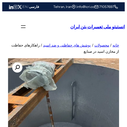
رفتن
71057697
|
info@icri.co
|
Tehran, Iran
فارسی
/
EN
|
به
محتوا
انستیتو ملی تعمیرات بتن ایران
خانه
/
محصولات
/
پوشش های حفاظتی و ضد اسید
/ راهکارهای حفاظت
از مخازن اسید در صنایع