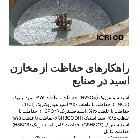
راهکارهای حفاظت از مخازن
اسید در صنایع
اسید سولفوریک (H2​SO4​): حفاظت تا غلظت ۷۵% اسید نیتریک
(HNO3​): حفاظت تا غلظت ۵۰% اسید هیدروکلریک (HCl):
حفاظت تا غلظت‌۳۶%، اسید فسفریک (H3​PO4​): حفاظت تا
غلظت‌ ۸۵% اسید استیک (CH3​COOH): حفاظت تا غلظت ۷۵%
اسید سیتریک (C6​H8​O7​): حفاظت کامل اسید بوریک (H3​BO3​):
حفاظت کامل