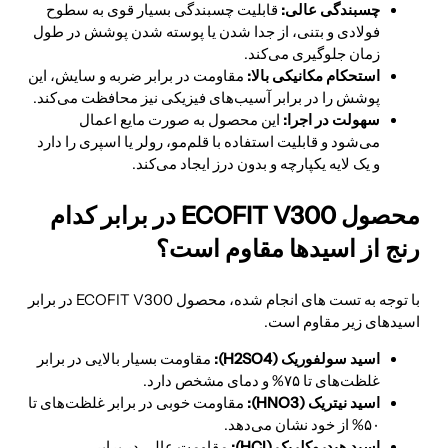
چسبندگی عالی:
قابلیت چسبندگی بسیار قوی به سطوح
فولادی و بتنی، از جدا شدن یا پوسته شدن پوشش در طول
زمان جلوگیری می‌کند.
استحکام مکانیکی بالا:
مقاومت در برابر ضربه و سایش، این
پوشش را در برابر آسیب‌های فیزیکی نیز محافظت می‌کند.
سهولت در اجرا:
این محصول به صورت مایع اعمال
می‌شود و قابلیت استفاده با قلم‌مو، رولر یا اسپری را دارد
و یک لایه یکپارچه و بدون درز ایجاد می‌کند.
محصول ECOFIT V300 در برابر کدام
رنج از اسیدها مقاوم است؟
با توجه به تست های انجام شده، محصول ECOFIT V300 در برابر
اسیدهای زیر مقاوم است.
اسید سولفوریک (
4
O
S
2
H
):
مقاومت بسیار بالایی در برابر
غلظت‌های تا ۷۵% و دمای مشخص دارد.
اسید نیتریک (
3
O
N
H
):
مقاومت خوبی در برابر غلظت‌های تا
۵۰% از خود نشان می‌دهد.
اسید هیدروکلریک (
Cl
H
):
مقاومت عالی در برابر