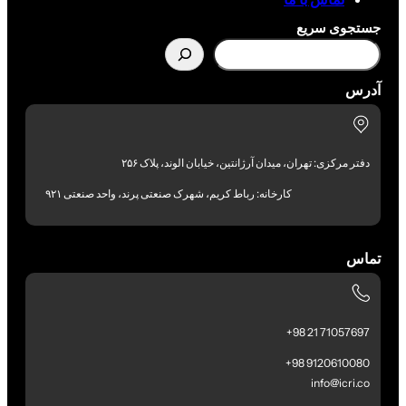
جستجوی سریع
آدرس
دفتر مرکزی: تهران، میدان آرژانتین، خیابان الوند، پلاک ۲۵۶
کارخانه: رباط کریم، شهرک صنعتی پرند، واحد صنعتی ۹۲۱
تماس
71057697 21 98+
9120610080 98+
info@icri.co