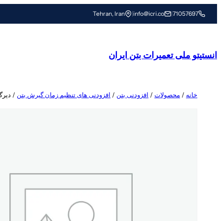
رفتن
Tehran, Iran
|
info@icri.co
|
71057697
به
محتوا
انستیتو ملی تعمیرات بتن ایران
خانه
/
محصولات
/
افزودنی بتن
/
افزودنی های تنظیم زمان گیرش بتن
/ دیرگیر بتن