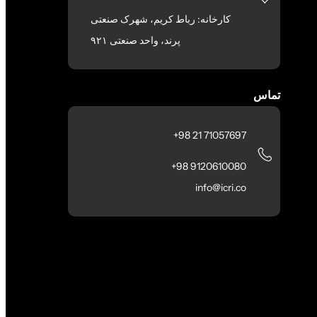
کارخانه: رباط کریم، شهرک صنعتی
پرند، واحد صنعتی ۹۲۱
تماس
71057697 21 98+
9120610080 98+
info@icri.co