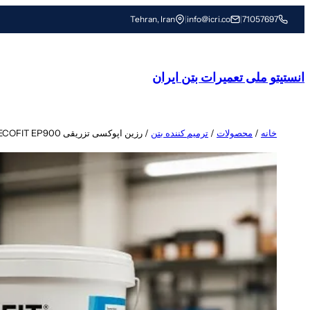
رفتن
Tehran, Iran
|
info@icri.co
|
71057697
به
محتوا
انستیتو ملی تعمیرات بتن ایران
خانه
/
محصولات
/
ترمیم کننده بتن
/ رزین اپوکسی تزریقی ECOFIT EP900