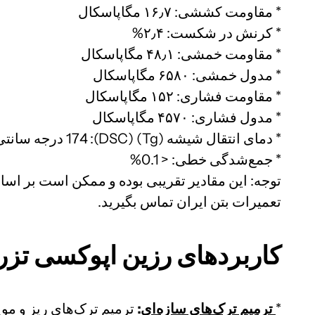
* مقاومت کششی: ۱۶٫۷ مگاپاسکال
* کرنش در شکست: ۲٫۴%
* مقاومت خمشی: ۴۸٫۱ مگاپاسکال
* مدول خمشی: ۶۵۸۰ مگاپاسکال
* مقاومت فشاری: ۱۵۲ مگاپاسکال
* مدول فشاری: ۴۵۷۰ مگاپاسکال
* دمای انتقال شیشه (Tg) (DSC): 174 درجه سانتی‌گراد
* جمع‌شدگی خطی: < 0.1%
توجه: این مقادیر تقریبی بوده و ممکن است بر اسا
تعمیرات بتن ایران تماس بگیرید.
کاربردهای رزین اپوکسی تزریقی T EP900
*
ترمیم ترک‌های سازه‌ای
:
ترمیم ترک‌های ریز و مویی