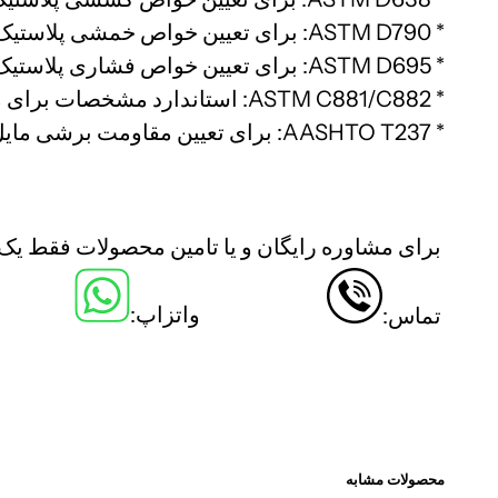
* ASTM D790: برای تعیین خواص خمشی پلاستیک‌های غیرتقویت‌شده و تقویت‌شده.
* ASTM D695: برای تعیین خواص فشاری پلاستیک‌ها.
* ASTM C881/C882: استاندارد مشخصات برای مواد رزین اپوکسی برای اتصال بتن.
* AASHTO T237: برای تعیین مقاومت برشی مایل (Slant Shear Strength) چسبندگی به بتن.
برای مشاوره رایگان و یا تامین محصولات فقط یک ک
واتزاپ:
تماس:
تزریق رزین اپوکسی تزریق رزین اپوکسی تزریق 
ترمیم ترک با اپوکسی ترمیم ترک با اپوکسی ترمیم
محصولات مشابه