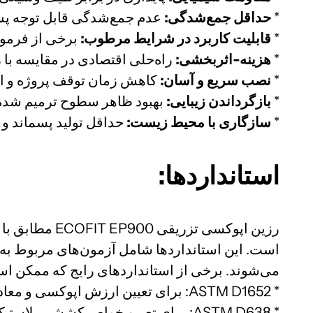
*
حداقل جمع‌شدگی:
عدم جمع‌شدگی قابل توجه پس 
*
قابلیت کاربرد در شرایط مرطوب:
برخی از فرمول
*
هزینه-اثربخشی:
راه‌حلی اقتصادی در مقایسه با
*
نصب سریع و آسان:
کاهش زمان توقف پروژه و اخت
*
بازگرداندن زیبایی:
بهبود ظاهر سطوح ترمیم شده
*
سازگاری با محیط زیست:
حداقل تولید پسماند و
استانداردها:
رزین اپوکسی ت
است. این استانداردها شامل آزمون‌های مربوط 
می‌شوند. برخی از استانداردهای رایج که ممکن است
* ASTM D1652: برای تعیین ارزش اپوکسی و معادل اپوکسی.
* ASTM D638: برای تعیین خواص کششی پلاستیک‌ها.