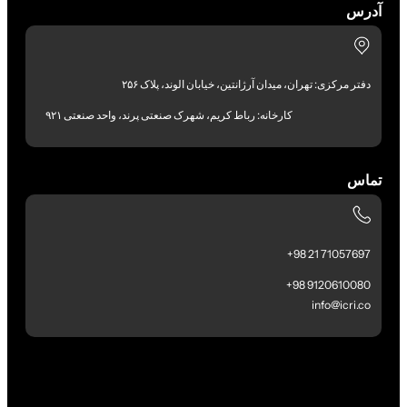
آدرس
دفتر مرکزی: تهران، میدان آرژانتین، خیابان الوند، پلاک ۲۵۶
کارخانه: رباط کریم، شهرک صنعتی پرند، واحد صنعتی ۹۲۱
تماس
71057697 21 98+
9120610080 98+
info@icri.co