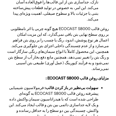
نازک، جداسازی بتن از این قالب‌ها را فوق‌العاده آسان
می‌کند. این امر، به خصوص در تولید قطعات پیش‌ساخته
بتنی با جزئیات بالا و سطوح صیقلی، اهمیت ویژه‌ای پیدا
می‌کند.
روغن قالب ECOCAST S8000 هیچ گونه چربی یا اثر نامطلوبی
بر روی سطح نهایی بتن باقی نمی‌گذارد، که این مزیت امکان
اعمال هر نوع پوشش، اندود، رنگ یا چسب را بر روی بتن فراهم
می‌سازد و از عدم چسبندگی داخلی اجزای بتن جلوگیری می‌کند.
همچنین، این محصول کاملاً با انواع سیمان‌های رنگی سازگار است
و رنگ بتن را تغییر نمی‌دهد، همچنین مانع دفع بخار آب از سطح بتن
نمی‌شود و به فرآیند کیورینگ (عمل آوری) طبیعی بتن آسیبی
نمی‌رساند.
مزایای روغن قالب ECOCAST S8000 :
سهولت بی‌نظیر در باز کردن قالب:
فرمولاسیون شیمیایی
پیشرفته روغن قالب ECOCAST S8000 به گونه‌ای
طراحی شده است که با هیدراتاسیون سیمان واکنش داده
و یک لایه جداسازی دائمی بین بتن و قالب ایجاد می‌کند. این
واکنش، چسبندگی بین دو سطح را به حداقل رسانده و