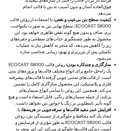
فرآیند باز کردن قالب را حتی در سازه‌های پیچیده،
فوق‌العاده آسان و بدون آسیب به بتن یا قالب انجام
می‌دهد.
کیفیت سطح بتن بی‌عیب و نقص:
با استفاده از روغن قالب
ECOCAST S8000، سطح نهایی بتن به صورت یکنواخت،
نرم، صاف و بدون هیچ گونه نقص ظاهری خواهد بود. این
محصول به طور چشمگیری حباب‌های سطحی و حفره‌های
ریز را کاهش می‌دهد، که منجر به کاهش نیاز به عملیات
تکمیلی پس از بتن‌ریزی و بهبود زیبایی شناسی سازه
می‌شود.
سازگاری و چندکاره بودن:
روغن قالب ECOCAST S8000
یک راه‌حل جامع برای انواع مختلف قالب‌ها و پروژه‌های بتنی
است. از قالب‌های سنتی چوبی گرفته تا قالب‌های پیشرفته
فلزی و پلاستیکی، این محصول سازگاری کامل را تضمین
می‌کند. همچنین، این روغن با تمامی انواع سیمان‌های
پرتلند، از جمله سیمان‌های رنگی، قابل استفاده است و هیچ
گونه تأثیر نامطلوبی بر رنگ یا خواص بتن نخواهد داشت.
افزایش عمر مفید قالب‌ها و صرفه‌جویی در هزینه‌ها:
با
ایجاد یک لایه محافظ و جلوگیری از چسبندگی بتن، روغن
قالب ECOCAST S8000 به طور مؤثری از فرسایش و
آسیب دیدگی قالب‌ها جلوگیری می‌کند. این امر منجر به