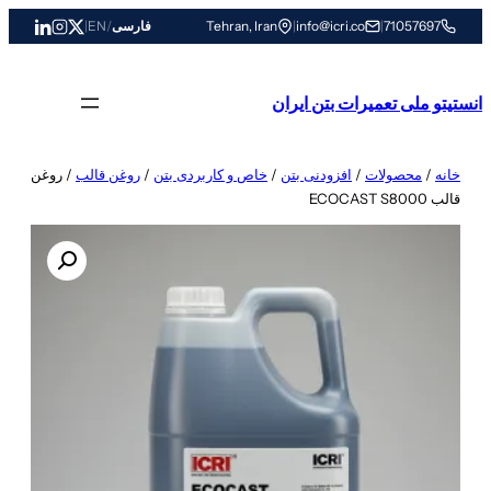
رفتن
71057697
|
info@icri.co
|
Tehran, Iran
فارسی
/
EN
|
به
محتوا
انستیتو ملی تعمیرات بتن ایران
خانه
/
محصولات
/
افزودنی بتن
/
خاص و کاربردی بتن
/
روغن قالب
/ روغن
قالب ECOCAST S8000