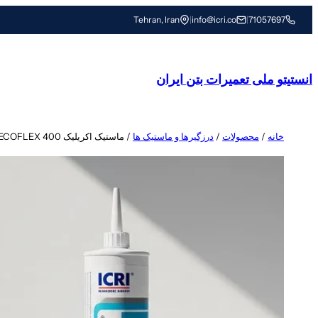
رفتن
Tehran, Iran
|
info@icri.co
|
71057697
به
محتوا
انستیتو ملی تعمیرات بتن ایران
خانه
/
محصولات
/
درزگیرها و ماستیک ها
/ ماستیک اکریلیک ECOFLEX 400