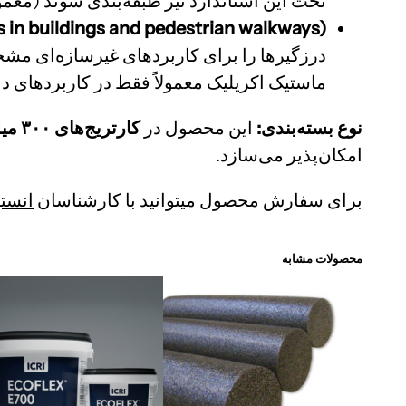
تحت این استاندارد نیز طبقه‌بندی شوند (معمولاً با Class 7.5P یا ۱۲٫۵P که نشان‌دهنده قابلیت حرکت پلا
s in buildings and pedestrian walkways):
درزگیرها را برای کاربردهای غیرسازه‌ای مش
ماستیک اکریلیک معمولاً فقط در کاربردهای داخ
نوع بسته‌بندی:
این محصول در
کارتریج‌های ۳۰۰ میلی‌لیتری
امکان‌پذیر می‌سازد.
برای سفارش محصول میتوانید با کارشناسان
انستی
محصولات مشابه