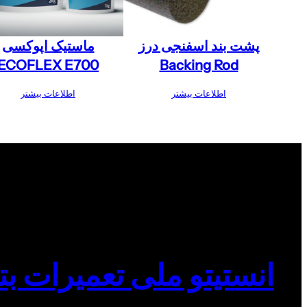
پشت بند اسفنجی درز
ماستیک اپوکسی
ECOFLEX E700
Backing Rod
اطلاعات بیشتر
اطلاعات بیشتر
انستیتو ملی تعمیرات بت