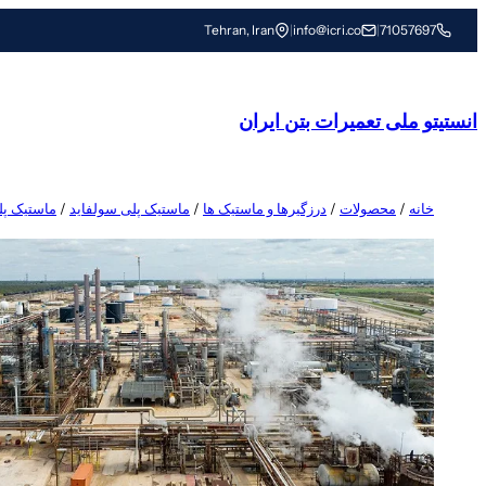
رفتن
Tehran, Iran
|
info@icri.co
|
71057697
به
محتوا
انستیتو ملی تعمیرات بتن ایران
خانه
/
محصولات
/
درزگیرها و ماستیک ها
/
ماستیک پلی سولفاید
/
ماستیک پل