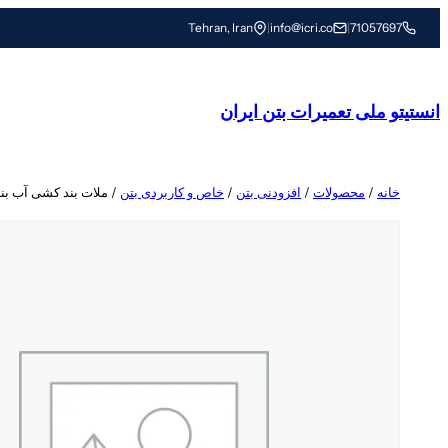
رفتن
Tehran, Iran
|
info@icri.co
|
71057697
به
محتوا
انستیتو ملی تعمیرات بتن ایران
خانه
/
محصولات
/
افزودنی بتن
/
خاص و کاربردی بتن
/ ملات بند کشی آب بن