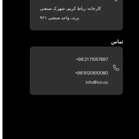
کارخانه: رباط کریم، شهرک صنعتی
پرند، واحد صنعتی ۹۲۱
تماس
71057697 21 98+
9120610080 98+
info@icri.co