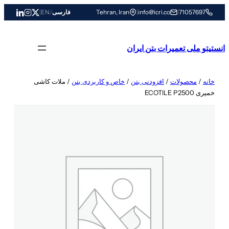
رفتن
71057697
|
info@icri.co
|
Tehran, Iran
فارسی
/
EN
|
به
محتوا
انستیتو ملی تعمیرات بتن ایران
خانه
/
محصولات
/
افزودنی بتن
/
خاص و کاربردی بتن
/ ملات کاشی
خمیری ECOTILE P2500