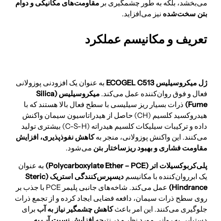
می‌بخشد، بلکه به طور چشمگیری بر
مقاومت‌های مکانیکی و دوام
بتن سخت‌شده
نیز می‌افزاید.
تعریف و مکانیسم عملکرد
ژل میکروسیلیس ECOGEL C513
به عنوان یک افزودنی پوزولانی
فعال و فوق روان‌کننده عمل می‌کند.
میکروسیلیس (Silica
Fume)
ذرات بسیار ریز سیلیسی با سطح فعال بالا هستند که با
هیدروکسید کلسیم (CH) حاصل از هیدراتاسیون سیمان واکنش
داده و ترکیبات سیلیکات کلسیم هیدراته (C-S-H) بیشتری تولید
می‌کنند. این واکنش پوزولانی، منجر به
کاهش نفوذپذیری، افزایش
مقاومت فشاری و بهبود ریزساختار بتن
می‌شود.
پلی‌کربوکسیلات اتر (Polycarboxylate Ether – PCE)
به عنوان
یک ابرروان‌کننده با مکانیسم
دیسپرس‌کنندگی استریک (Steric
Hindrance)
عمل می‌کند. شاخه‌های جانبی پلیمر PCE با جذب بر
روی سطح ذرات سیمان، دافعه فضایی ایجاد کرده و از تجمع ذرات
جلوگیری می‌کنند. این امر باعث
کاهش چشمگیر نیاز به آب
برای
دستیابی به روانی مورد نظر و در نتیجه
افزایش نسبت آب به