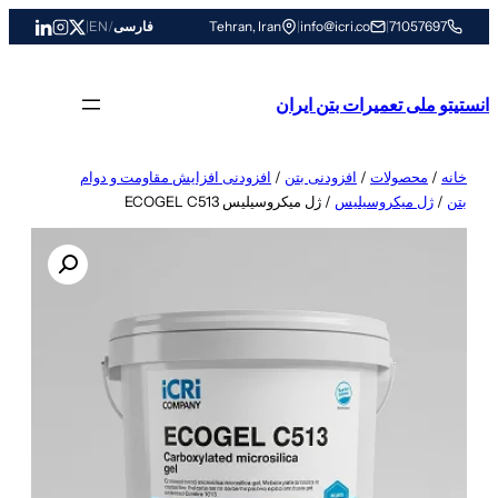
رفتن
71057697
|
info@icri.co
|
Tehran, Iran
فارسی
/
EN
|
به
محتوا
انستیتو ملی تعمیرات بتن ایران
خانه
/
محصولات
/
افزودنی بتن
/
افزودنی افزایش مقاومت و دوام
بتن
/
ژل میکروسیلیس
/ ژل میکروسیلیس ECOGEL C513