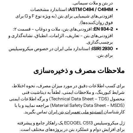
در بتن و ملات سیمانی.
ASTM C494 / C494M:
استاندارد مشخصات
افزودنی‌های شیمیایی برای بتن (به ویژه نوع F و G برای
فوق روان‌کننده‌ها).
EN 934-2:
افزودنی‌های بتن، ملات و دوغاب – قسمت ۲:
افزودنی‌های بتن – تعاریف، الزامات، انطباق، نشانه‌گذاری و
برچسب‌گذاری.
ISIRI 2930:
استاندارد ملی ایران در خصوص میکروسیلیس
برای بتن.
ملاحظات مصرف و ذخیره‌سازی
برای کسب اطلاعات دقیق در مورد میزان مصرف، نحوه اختلاط،
شرایط کیورینگ، و ملاحظات ایمنی، لطفاً به دیتا
شیت فنی
محصول (Technical Data Sheet – TDS) و برگه اطلاعات ایمنی
(Material Safety Data Sheet – MSDS) مراجعه نمایید و یا با
کارشناسان
انستیتو ملی تعمیرات بتن ایران
تماس بگیرید.
ژل میکروسیلیس ECOGEL C513 یک راهکار جامع و پیشرفته
برای افزایش دوام و عملکرد بتن در پروژه‌های مختلف است.