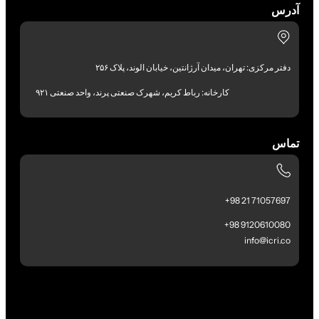
آدرس
دفتر مرکزی: تهران، میدان آرژانتین، خیابان الوند، پلاک ۲۵۶
کارخانه: رباط کریم، شهرک صنعتی پرند، واحد صنعتی ۹۲۱
تماس
71057697 21 98+
9120610080 98+
info@icri.co