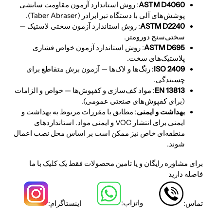
ASTM D4060
: روش استاندارد آزمون مقاومت سایشی
پوشش‌های آلی با دستگاه تبر ابرادر (Taber Abraser).
ASTM D2240
: روش استاندارد آزمون سختی لاستیک —
سختی‌سنج دورومتر.
ASTM D695
: روش استاندارد آزمون خواص فشاری
پلاستیک‌های سخت.
ISO 2409
: رنگ‌ها و لاک‌ها — آزمون برش متقاطع برای
چسبندگی.
EN 13813
: مواد کف‌سازی و کفپوش‌ها — خواص و الزامات
(برای کفپوش‌های صنعتی عمومی).
بهداشت و ایمنی
: مطابق با مقررات مربوط به بهداشت و
ایمنی برای انتشار VOC و ایمنی مواد. استانداردهای
منطقه‌ای خاص نیز ممکن است بر اساس محل نصب اعمال
شوند.
برای مشاوره رایگان و یا تامین محصولات فقط یک کلیک با ما
فاصله دارید
واتزاپ:
تماس:
اینستاگرام: