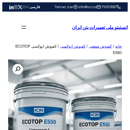
رفتن
71057697
|
info@icri.co
|
Tehran, Iran
فارسی
/
EN
|
به
محتوا
انستیتو ملی تعمیرات بتن ایران
خانه
/
کفپوش صنعتی
/
کفپوش اپوکسی
/ کفپوش اپوکسی ECOTOP
E550