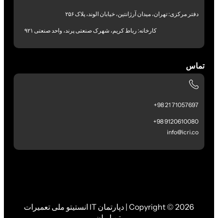
دفتر مرکزی: تهران، میدان آرژانتین، خیابان الوند، پلاک ۲۵۶
کارخانه: رباط کریم، شهرک صنعتی پرند، واحد صنعتی ۹۲۱
تماس
71057697 21 98+
9120610080 98+
info@icri.co
Copyright © 2026 | دپارتمان IT انستیتو ملی تعمیرات
بتن ایران