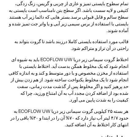
تمام سطوح بایستی تمیز و عاری از چربی و گریس، زنگ زدگی،
کثیفی و لایه سست باشد. اگر سطح بتن نامناسب است بایستی به
سطح سالم و قابل قبولی برسد.بستر هایی که دائما زیر آب هستند
بایستی با استفاده از برس سیمی زیر آبی و یا واتر جت تمیز شده و
آماده شوند.
قالب مورد استفاده بایستی کاملا درزبند باشد تا گروت بتواند به
راحتی در آن تراز و متراکم شود.
اختلاط گروت سیمانی زیر دریا ECOFLOW UW باید به شیوه ای
انجام شود که یک مخلوط همگن بدست آید. اختلاط بایستی با
استفاده از مخزن مخصوص و با دور متوسط و کند و به اندازه کافی
انجام شود تا یک مخلوط یکنواخت ساخته شود. از هم زدن بیش از
حد پرهیز کنید و اگر مخلوط پس از گذشت مدت زمانی، سفت
شده بود از اضافه کردن مجدد آب به آن امتناع ورزید، چرا که
کیفیت را به شدت پایین می آورد.
هر بسته ۲۵ کیلویی گروت سیمانی زیر دریا ECOFLOW UW به
حدود ۴/۷ لیتر آب نیاز دارد که ۷۰% آن را در ابتدا و ۳۰% باقی را در
انتهای کار اختلاط به آن اضافه کنید.