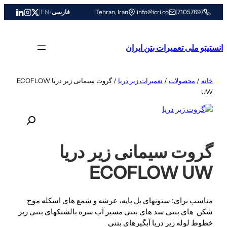
رفتن
71057697
|
info@icri.co
|
Tehran, Iran
فارسی
/
EN
|
به
محتوا
انستیتو ملی تعمیرات بتن ایران
خانه
/
محصولات
/
تعمیرات زیر دریا
/ گروت سیمانی زیر دریا ECOFLOW
UW
گروت سیمانی زیر دریا
ECOFLOW UW
مناسب برای: ستونهای پل پایه، عرشه و شمع های اسکله موج
شکن های بتنی سد های بتنی مسیر آب سره بالشتکهای بتنی زیر
خطوط لوله زیر دریا آبگیرهای بتنی