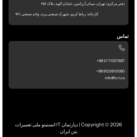
دفتر مرکزی: تهران، میدان آرژانتین، خیابان الوند، پلاک ۲۵۶
کارخانه: رباط کریم، شهرک صنعتی پرند، واحد صنعتی ۹۲۱
تماس
71057697 21 98+
9120610080 98+
info@icri.co
Copyright © 2026 | دپارتمان IT انستیتو ملی تعمیرات
بتن ایران