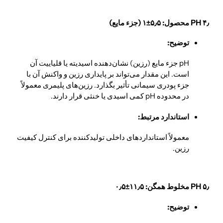
۴٫ PH محصول:
۵٫۵
±
۱
(جزء مایع)
توضیح:
pH جزء مایع (رزین) نشان‌دهنده اسیدیته یا قلیاییت آن
است. این مقدار می‌تواند بر پایداری رزین و واکنش آن با
جزء پودری سیمانی تأثیر بگذارد. رزین‌های پلیمری معمولاً
در محدوده pH کمی اسیدی یا خنثی قرار دارند.
استاندارد مرتبط:
معمولاً استانداردهای داخلی تولیدکننده برای کنترل کیفیت
رزین.
۵٫ PH مخلوط همگن:
۱۱٫۵
±
۰٫۵
توضیح: