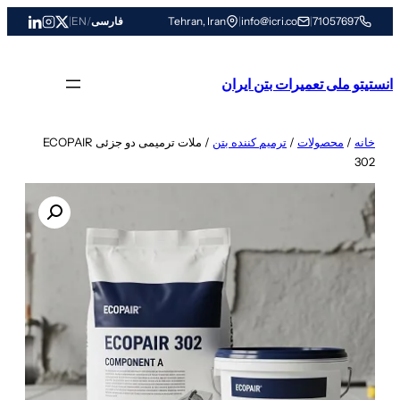
رفتن
71057697
|
info@icri.co
|
Tehran, Iran
فارسی
/
EN
|
به
محتوا
انستیتو ملی تعمیرات بتن ایران
خانه
/
محصولات
/
ترمیم کننده بتن
/ ملات ترمیمی دو جزئی ECOPAIR
302