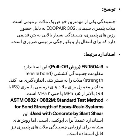
توضیح:
چسبندگی یکی از مهمترین خواص یک ملات ترمیمی است.
ملات پلیمری سیمانی ECOPAIR 302 به دلیل حضور
رزین‌های پلیمری، چسبندگی بسیار بالایی به بتن قدیمی
دارد که برای انتقال بار و یکپارچگی ترمیمی ضروری است.
استاندارد مرتبط:
EN 1504-3 (روش Pull-Off):
این استاندارد
مقاومت چسبندگی کششی (Tensile bond
strength) ملات را به بستر بتنی اندازه‌گیری می‌کند.
مقادیر معمول برای ملات‌های ترمیمی پلیمری (R3 یا
R4) بالاتر از
۱٫۵
MPa
یا حتی
۲
MPa
است.
ASTM C882 / C882M: Standard Test Method
for Bond Strength of Epoxy-Resin Systems
Used with Concrete by Slant Shear:
این
استاندارد عمدتاً برای اپوکسی است، اما روش‌های
مشابه برای ارزیابی چسبندگی ملات‌های پلیمری نیز
قابل استفاده است.