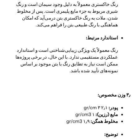
رنگ خاکستری معمولاً به دلیل وجود سیمان است و رنگ
شیری مربوط به جزء مایع پلیمری است. پس از مخلوط
شدن، ملات به رنگ خاکستری بتن درمی‌آید که امکان
هماهنگی با رنگ طبیعی بتن را فراهم می‌کند.
استاندارد مرتبط:
رنگ معمولاً یک ویژگی زیبایی‌شناختی است و استاندارد
عملکردی مستقیمی ندارد. با این حال، در برخی پروژه‌ها
ممکن است نیاز به تطابق رنگ با بتن موجود بر اساس
نمونه‌های تأیید شده باشد.
۳٫ وزن مخصوص:
پودر:
۲٫۱
gr/cm
۳
مایع (رزین):
۱
gr/cm
3
مخلوط همگن:
۱٫۹
gr/cm
3
توضیح: