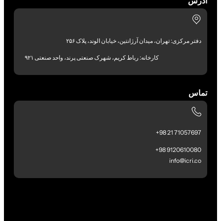
آدرس
دفتر مرکزی: تهران، میدان آرژانتین، خیابان الوند، پلاک ۲۵۶
کارخانه: رباط کریم، شهرک صنعتی پرند، واحد صنعتی ۹۲۱
تماس
71057697 21 98+
9120610080 98+
info@icri.co