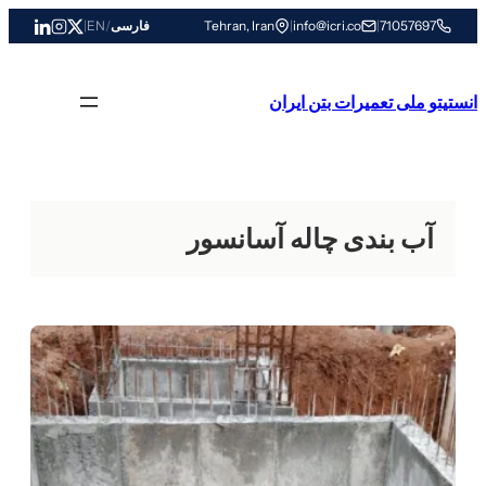
رفتن
71057697
|
info@icri.co
|
Tehran, Iran
فارسی
/
EN
|
به
محتوا
انستیتو ملی تعمیرات بتن ایران
آب بندی چاله آسانسور