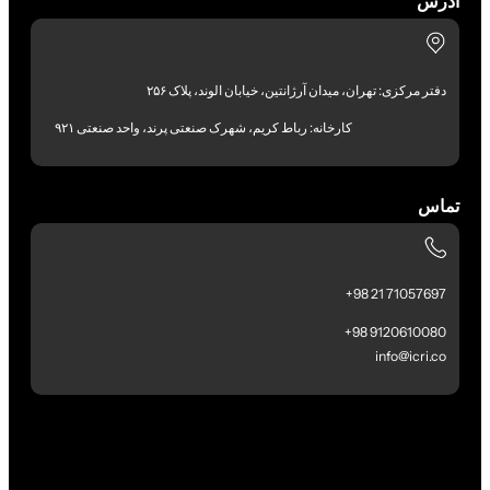
آدرس
دفتر مرکزی: تهران، میدان آرژانتین، خیابان الوند، پلاک ۲۵۶
کارخانه: رباط کریم، شهرک صنعتی پرند، واحد صنعتی ۹۲۱
تماس
71057697 21 98+
9120610080 98+
info@icri.co