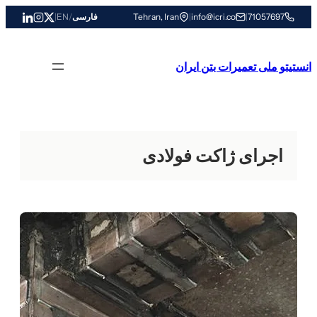
رفتن
71057697
|
info@icri.co
|
Tehran, Iran
فارسی
/
EN
|
به
محتوا
انستیتو ملی تعمیرات بتن ایران
اجرای ژاکت فولادی