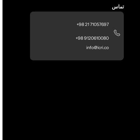
تماس
71057697 21 98+
9120610080 98+
info@icri.co