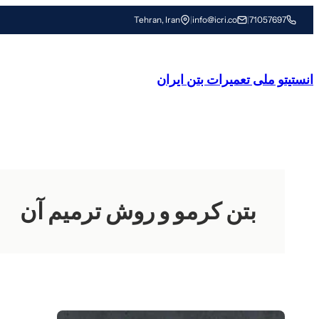
رفتن
Tehran, Iran
|
info@icri.co
|
71057697
به
محتوا
انستیتو ملی تعمیرات بتن ایران
بتن کرمو و روش ترمیم آن