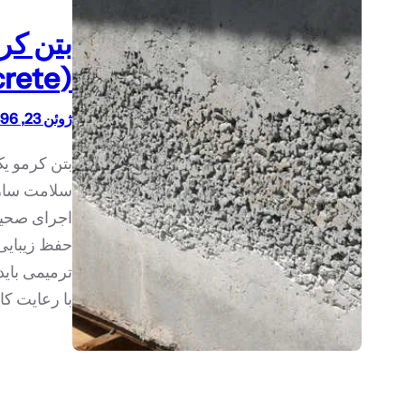
بتن کر
(Honeycomb Concrete)
ژوئن 23, 1396
بتن کرمو ی
سلامت سازه
اجرای صحیح
حفظ زیبایی
ترمیمی بای
با رعایت ک