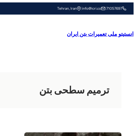
رفتن
Tehran, Iran
|
info@icri.co
|
71057697
به
محتوا
انستیتو ملی تعمیرات بتن ایران
ترمیم سطحی بتن