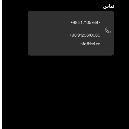
تماس
71057697 21 98+
9120610080 98+
info@icri.co