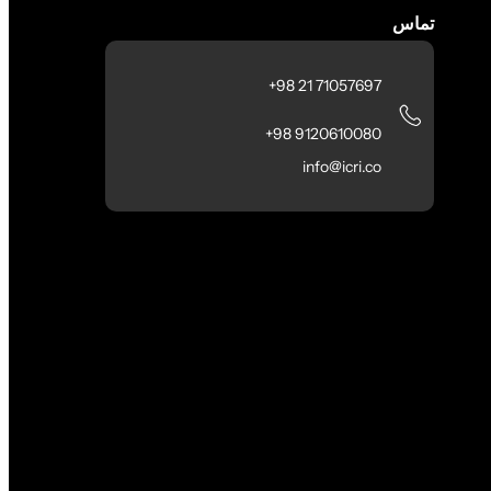
تماس
71057697 21 98+
9120610080 98+
info@icri.co