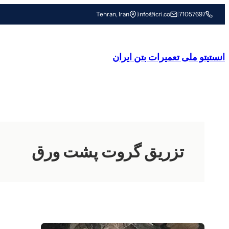
رفتن
Tehran, Iran
|
info@icri.co
|
71057697
به
محتوا
انستیتو ملی تعمیرات بتن ایران
تزریق گروت پشت ورق