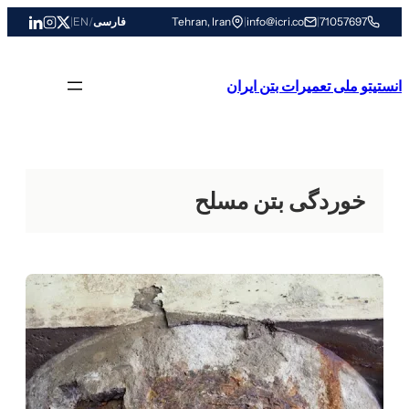
رفتن
71057697
|
info@icri.co
|
Tehran, Iran
فارسی
/
EN
|
به
محتوا
انستیتو ملی تعمیرات بتن ایران
خوردگی بتن مسلح